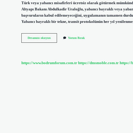
Türk veya yabancı misafirleri ücretsiz olarak götürmek mümkündü
Altyapı Bakanı Abdulkadir Uraloğlu, yabancı bayraklı veya yabanc
başvuruların kabul edilemeyeceğini, uygulamanın tamamen durduru
Yabancı bayraklı bir tekne, transit protokolünün her yıl yenilenme
Yabancı
Devamını okuyun
Yorum Bırak
Bayraklı
Tekne
Alınır
Mı
https://www.bodrumforum.com.tr
https://dmsmoble.com.tr
https://