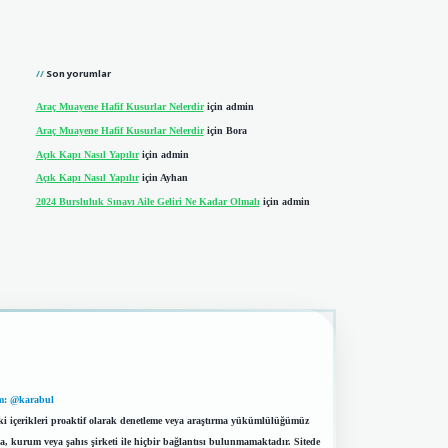
Son yorumlar
Araç Muayene Hafif Kusurlar Nelerdir
için
admin
Araç Muayene Hafif Kusurlar Nelerdir
için
Bora
Açık Kapı Nasıl Yapılır
için
admin
Açık Kapı Nasıl Yapılır
için
Ayhan
2024 Bursluluk Sınavı Aile Geliri Ne Kadar Olmalı
için
admin
m: @karabul
eki içerikleri proaktif olarak denetleme veya araştırma yükümlülüğümüz
a, kurum veya şahıs şirketi ile hiçbir bağlantısı bulunmamaktadır. Sitede