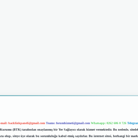
-mail:
backlinkpaneli@gmail.com
Teams:
forumhizmeti@gmail.com
Whatsapp: 0262 606 0 726
Telegra
im Kurumu (BTK) tarafından onaylanmış bir Yer Sağlayıcı olarak hizmet vermektedir. Bu nedenle, sited
 olup, siteye üye olarak bu sorumluluğu kabul etmiş sayılırlar. Bu internet sitesi, herhangi bir mark