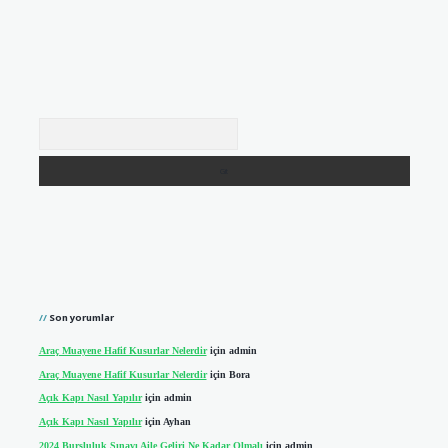
Arama
Son yorumlar
Araç Muayene Hafif Kusurlar Nelerdir
için
admin
Araç Muayene Hafif Kusurlar Nelerdir
için
Bora
Açık Kapı Nasıl Yapılır
için
admin
Açık Kapı Nasıl Yapılır
için
Ayhan
2024 Bursluluk Sınavı Aile Geliri Ne Kadar Olmalı
için
admin