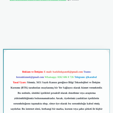
dcasino giriş
Reklam ve İletişim:
E-mail:
backlinkpaneli@gmail.com
Teams:
forumhizmeti@gmail.com
Whatsapp: 0262 606 0 726
Telegram: @karabul
Yasal Uyarı:
Sitemiz, 5651 Sayılı Kanun gereğince Bilgi Teknolojileri ve İletişim
Kurumu (BTK) tarafından onaylanmış bir Yer Sağlayıcı olarak hizmet vermektedir.
Bu nedenle, sitedeki içerikleri proaktif olarak denetleme veya araştırma
yükümlülüğümüz bulunmamaktadır. Ancak, üyelerimiz yazdıkları içeriklerin
sorumluluğunu taşımakta olup, siteye üye olarak bu sorumluluğu kabul etmiş
sayılırlar. Bu internet sitesi, herhangi bir marka, kurum veya şahıs şirketi ile hiçbir