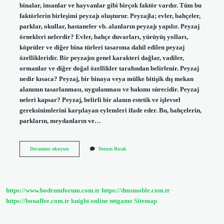
binalar, insanlar ve hayvanlar gibi birçok faktör vardır. Tüm bu
faktörlerin birleşimi peyzajı oluşturur. Peyzajla; evler, bahçeler,
parklar, okullar, hastaneler vb. alanların peyzajı yapılır. Peyzaj
örnekleri nelerdir? Evler, bahçe duvarları, yürüyüş yolları,
köprüler ve diğer bina türleri tasarıma dahil edilen peyzaj
özellikleridir. Bir peyzajın genel karakteri dağlar, vadiler,
ormanlar ve diğer doğal özellikler tarafından belirlenir. Peyzaj
nedir kısaca? Peyzaj, bir binaya veya mülke bitişik dış mekan
alanının tasarlanması, uygulanması ve bakımı sürecidir. Peyzaj
neleri kapsar? Peyzaj, belirli bir alanın estetik ve işlevsel
gereksinimlerini karşılayan eylemleri ifade eder. Bu, bahçelerin,
parkların, meydanların ve…
Peyzaj
Devamını okuyun
Yorum Bırak
Özellikleri
Nelerdir
https://www.bodrumforum.com.tr
https://dmsmoble.com.tr
https://bonaffee.com.tr
knight online
nttgame
Sitemap