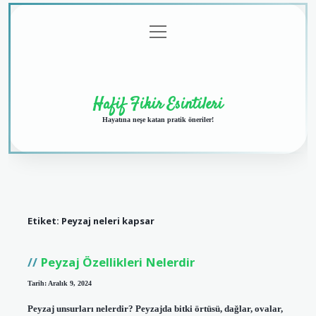
menüyü
Anasayfa
Gizlilik
Yasal
Hakkımızda
aç
Politikası
Uyarı
Hafif Fikir Esintileri
Hayatına neşe katan pratik öneriler!
Etiket:
Peyzaj neleri kapsar
Peyzaj Özellikleri Nelerdir
Tarih: Aralık 9, 2024
Peyzaj unsurları nelerdir? Peyzajda bitki örtüsü, dağlar, ovalar,