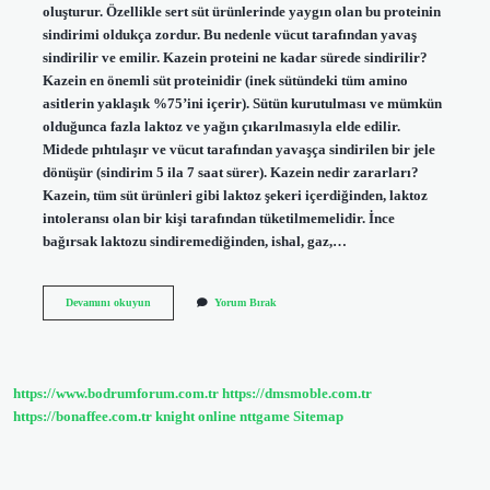
oluşturur. Özellikle sert süt ürünlerinde yaygın olan bu proteinin
sindirimi oldukça zordur. Bu nedenle vücut tarafından yavaş
sindirilir ve emilir. Kazein proteini ne kadar sürede sindirilir?
Kazein en önemli süt proteinidir (inek sütündeki tüm amino
asitlerin yaklaşık %75’ini içerir). Sütün kurutulması ve mümkün
olduğunca fazla laktoz ve yağın çıkarılmasıyla elde edilir.
Midede pıhtılaşır ve vücut tarafından yavaşça sindirilen bir jele
dönüşür (sindirim 5 ila 7 saat sürer). Kazein nedir zararları?
Kazein, tüm süt ürünleri gibi laktoz şekeri içerdiğinden, laktoz
intoleransı olan bir kişi tarafından tüketilmemelidir. İnce
bağırsak laktozu sindiremediğinden, ishal, gaz,…
Kazein
Devamını okuyun
Yorum Bırak
Sindirilebilir
Mi
https://www.bodrumforum.com.tr
https://dmsmoble.com.tr
https://bonaffee.com.tr
knight online
nttgame
Sitemap