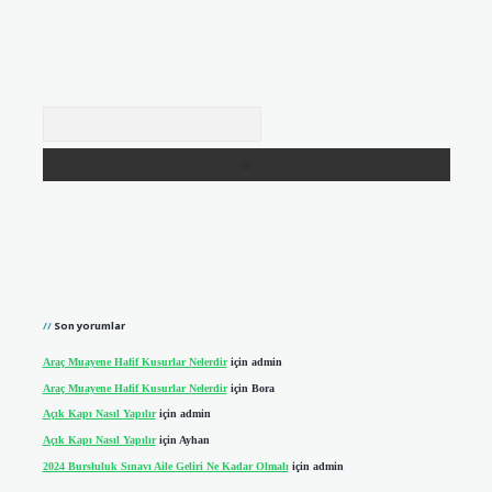
Arama
Son yorumlar
Araç Muayene Hafif Kusurlar Nelerdir
için
admin
Araç Muayene Hafif Kusurlar Nelerdir
için
Bora
Açık Kapı Nasıl Yapılır
için
admin
Açık Kapı Nasıl Yapılır
için
Ayhan
2024 Bursluluk Sınavı Aile Geliri Ne Kadar Olmalı
için
admin