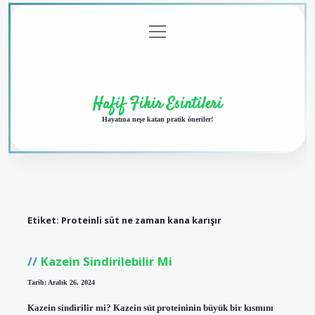
menüyü
Anasayfa
Gizlilik
Yasal
Hakkımızda
aç
Politikası
Uyarı
Hafif Fikir Esintileri
Hayatına neşe katan pratik öneriler!
Etiket:
Proteinli süt ne zaman kana karışır
Kazein Sindirilebilir Mi
Tarih: Aralık 26, 2024
Kazein sindirilir mi? Kazein süt proteininin büyük bir kısmını