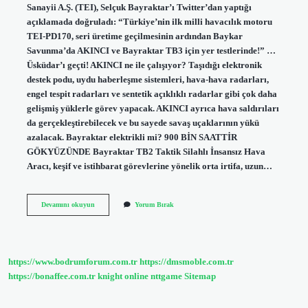
Sanayii A.Ş. (TEI), Selçuk Bayraktar’ı Twitter’dan yaptığı
açıklamada doğruladı: “Türkiye’nin ilk milli havacılık motoru
TEI-PD170, seri üretime geçilmesinin ardından Baykar
Savunma’da AKINCI ve Bayraktar TB3 için yer testlerinde!” …
Üsküdar’ı geçti! AKINCI ne ile çalışıyor? Taşıdığı elektronik
destek podu, uydu haberleşme sistemleri, hava-hava radarları,
engel tespit radarları ve sentetik açıklıklı radarlar gibi çok daha
gelişmiş yüklerle görev yapacak. AKINCI ayrıca hava saldırıları
da gerçekleştirebilecek ve bu sayede savaş uçaklarının yükü
azalacak. Bayraktar elektrikli mi? 900 BİN SAATTİR
GÖKYÜZÜNDE Bayraktar TB2 Taktik Silahlı İnsansız Hava
Aracı, keşif ve istihbarat görevlerine yönelik orta irtifa, uzun…
Akıncı
Devamını okuyun
Yorum Bırak
Elektrikli
Mi
https://www.bodrumforum.com.tr
https://dmsmoble.com.tr
https://bonaffee.com.tr
knight online
nttgame
Sitemap