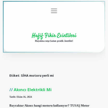
menüyü
Anasayfa
Gizlilik
Yasal
Hakkımızda
aç
Politikası
Uyarı
Hafif Fikir Esintileri
Hayatına neşe katan pratik öneriler!
Etiket:
SİHA motoru yerli mi
Akıncı Elektrikli Mi
Tarih: Ekim 16, 2024
Bayraktar Akıncı hangi motoru kullanıyor? TUSAŞ Motor