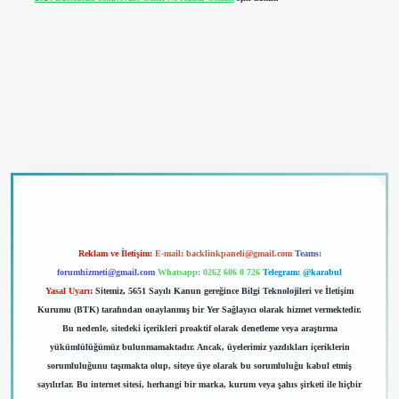
riş
Reklam ve İletişim:
E-mail:
backlinkpaneli@gmail.com
Teams:
forumhizmeti@gmail.com
Whatsapp: 0262 606 0 726
Telegram: @karabul
Yasal Uyarı:
Sitemiz, 5651 Sayılı Kanun gereğince Bilgi Teknolojileri ve İletişim
Kurumu (BTK) tarafından onaylanmış bir Yer Sağlayıcı olarak hizmet vermektedir.
Bu nedenle, sitedeki içerikleri proaktif olarak denetleme veya araştırma
yükümlülüğümüz bulunmamaktadır. Ancak, üyelerimiz yazdıkları içeriklerin
sorumluluğunu taşımakta olup, siteye üye olarak bu sorumluluğu kabul etmiş
sayılırlar. Bu internet sitesi, herhangi bir marka, kurum veya şahıs şirketi ile hiçbir