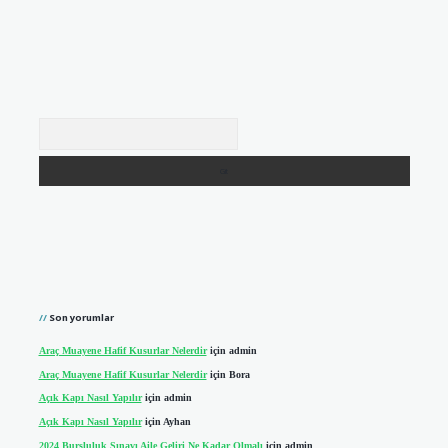
Arama
Son yorumlar
Araç Muayene Hafif Kusurlar Nelerdir
için
admin
Araç Muayene Hafif Kusurlar Nelerdir
için
Bora
Açık Kapı Nasıl Yapılır
için
admin
Açık Kapı Nasıl Yapılır
için
Ayhan
2024 Bursluluk Sınavı Aile Geliri Ne Kadar Olmalı
için
admin