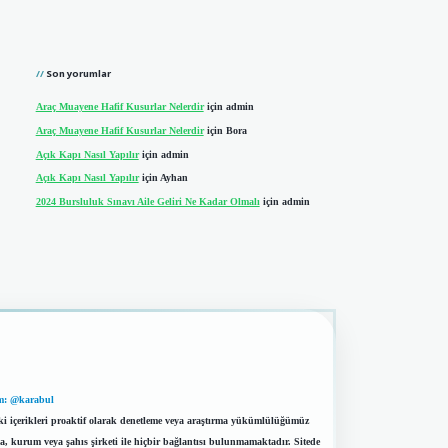
Son yorumlar
Araç Muayene Hafif Kusurlar Nelerdir
için
admin
Araç Muayene Hafif Kusurlar Nelerdir
için
Bora
Açık Kapı Nasıl Yapılır
için
admin
Açık Kapı Nasıl Yapılır
için
Ayhan
2024 Bursluluk Sınavı Aile Geliri Ne Kadar Olmalı
için
admin
m: @karabul
eki içerikleri proaktif olarak denetleme veya araştırma yükümlülüğümüz
a, kurum veya şahıs şirketi ile hiçbir bağlantısı bulunmamaktadır. Sitede