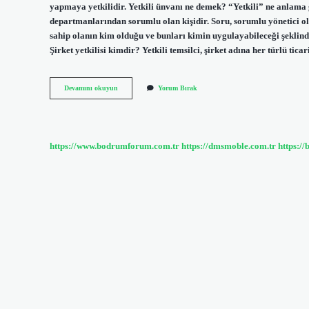
yapmaya yetkilidir. Yetkili ünvanı ne demek? “Yetkili” ne anlama
departmanlarından sorumlu olan kişidir. Soru, sorumlu yönetici o
sahip olanın kim olduğu ve bunları kimin uygulayabileceği şeklin
Şirket yetkilisi kimdir? Yetkili temsilci, şirket adına her türlü ti
Işyeri
Devamını okuyun
Yorum Bırak
Yetkilisi
Kimdir
https://www.bodrumforum.com.tr
https://dmsmoble.com.tr
https://