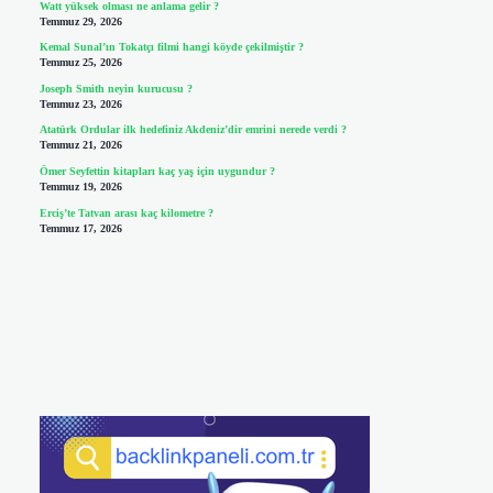
Watt yüksek olması ne anlama gelir ?
Temmuz 29, 2026
Kemal Sunal’ın Tokatçı filmi hangi köyde çekilmiştir ?
Temmuz 25, 2026
Joseph Smith neyin kurucusu ?
Temmuz 23, 2026
Atatürk Ordular ilk hedefiniz Akdeniz’dir emrini nerede verdi ?
Temmuz 21, 2026
Ömer Seyfettin kitapları kaç yaş için uygundur ?
Temmuz 19, 2026
Erciş’te Tatvan arası kaç kilometre ?
Temmuz 17, 2026