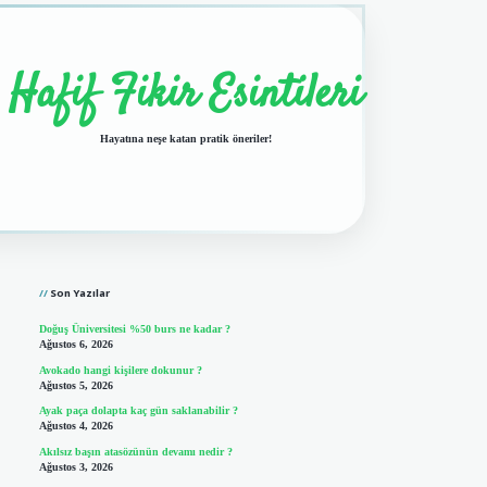
Hafif Fikir Esintileri
Hayatına neşe katan pratik öneriler!
Sidebar
vdcasino giriş
Son Yazılar
Doğuş Üniversitesi %50 burs ne kadar ?
Ağustos 6, 2026
Avokado hangi kişilere dokunur ?
Ağustos 5, 2026
Ayak paça dolapta kaç gün saklanabilir ?
Ağustos 4, 2026
Akılsız başın atasözünün devamı nedir ?
Ağustos 3, 2026