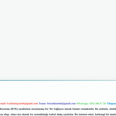
-mail:
backlinkpaneli@gmail.com
Teams:
forumhizmeti@gmail.com
Whatsapp: 0262 606 0 726
Telegra
im Kurumu (BTK) tarafından onaylanmış bir Yer Sağlayıcı olarak hizmet vermektedir. Bu nedenle, sited
 olup, siteye üye olarak bu sorumluluğu kabul etmiş sayılırlar. Bu internet sitesi, herhangi bir mark