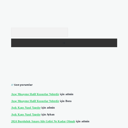
Arama
Son yorumlar
Araç Muayene Hafif Kusurlar Nelerdir
için
admin
Araç Muayene Hafif Kusurlar Nelerdir
için
Bora
Açık Kapı Nasıl Yapılır
için
admin
Açık Kapı Nasıl Yapılır
için
Ayhan
2024 Bursluluk Sınavı Aile Geliri Ne Kadar Olmalı
için
admin