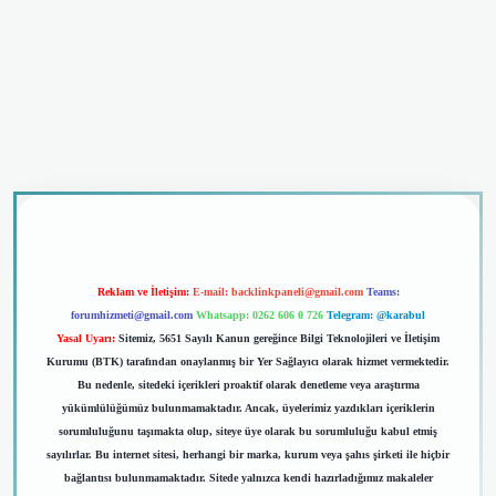
dcasino giriş
Reklam ve İletişim:
E-mail:
backlinkpaneli@gmail.com
Teams:
forumhizmeti@gmail.com
Whatsapp: 0262 606 0 726
Telegram: @karabul
Yasal Uyarı:
Sitemiz, 5651 Sayılı Kanun gereğince Bilgi Teknolojileri ve İletişim
Kurumu (BTK) tarafından onaylanmış bir Yer Sağlayıcı olarak hizmet vermektedir.
Bu nedenle, sitedeki içerikleri proaktif olarak denetleme veya araştırma
yükümlülüğümüz bulunmamaktadır. Ancak, üyelerimiz yazdıkları içeriklerin
sorumluluğunu taşımakta olup, siteye üye olarak bu sorumluluğu kabul etmiş
sayılırlar. Bu internet sitesi, herhangi bir marka, kurum veya şahıs şirketi ile hiçbir
bağlantısı bulunmamaktadır. Sitede yalnızca kendi hazırladığımız makaleler