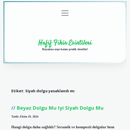
menüyü
Anasayfa
Gizlilik
Yasal
Hakkımızda
aç
Politikası
Uyarı
Hafif Fikir Esintileri
Hayatına neşe katan pratik öneriler!
Etiket:
Siyah dolgu yasaklandı mı
Beyaz Dolgu Mu Iyi Siyah Dolgu Mu
Tarih: Ekim 19, 2024
Hangi dolgu daha sağlıklı? Seramik ve kompozit dolgular hem