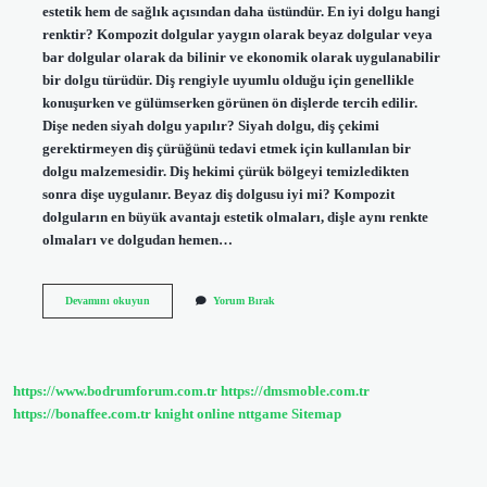
estetik hem de sağlık açısından daha üstündür. En iyi dolgu hangi
renktir? Kompozit dolgular yaygın olarak beyaz dolgular veya
bar dolgular olarak da bilinir ve ekonomik olarak uygulanabilir
bir dolgu türüdür. Diş rengiyle uyumlu olduğu için genellikle
konuşurken ve gülümserken görünen ön dişlerde tercih edilir.
Dişe neden siyah dolgu yapılır? Siyah dolgu, diş çekimi
gerektirmeyen diş çürüğünü tedavi etmek için kullanılan bir
dolgu malzemesidir. Diş hekimi çürük bölgeyi temizledikten
sonra dişe uygulanır. Beyaz diş dolgusu iyi mi? Kompozit
dolguların en büyük avantajı estetik olmaları, dişle aynı renkte
olmaları ve dolgudan hemen…
Beyaz
Devamını okuyun
Yorum Bırak
Dolgu
Mu
Iyi
Siyah
Dolgu
https://www.bodrumforum.com.tr
https://dmsmoble.com.tr
Mu
https://bonaffee.com.tr
knight online
nttgame
Sitemap