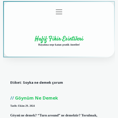
menüyü
Anasayfa
Gizlilik
Yasal
Hakkımızda
aç
Politikası
Uyarı
Hafif Fikir Esintileri
Hayatına neşe katan pratik öneriler!
Etiket:
Soyka ne demek çorum
Göynüm Ne Demek
Tarih: Ekim 29, 2024
Göynü ne demek? “Turn around” ne demektir? Yorulmak,