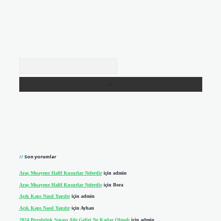
Arama
Son yorumlar
Araç Muayene Hafif Kusurlar Nelerdir
için
admin
Araç Muayene Hafif Kusurlar Nelerdir
için
Bora
Açık Kapı Nasıl Yapılır
için
admin
Açık Kapı Nasıl Yapılır
için
Ayhan
2024 Bursluluk Sınavı Aile Geliri Ne Kadar Olmalı
için
admin