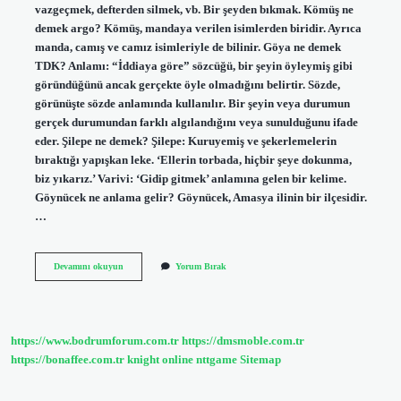
vazgeçmek, defterden silmek, vb. Bir şeyden bıkmak. Kömüş ne
demek argo? Kömüş, mandaya verilen isimlerden biridir. Ayrıca
manda, camış ve camız isimleriyle de bilinir. Göya ne demek
TDK? Anlamı: “İddiaya göre” sözcüğü, bir şeyin öyleymiş gibi
göründüğünü ancak gerçekte öyle olmadığını belirtir. Sözde,
görünüşte sözde anlamında kullanılır. Bir şeyin veya durumun
gerçek durumundan farklı algılandığını veya sunulduğunu ifade
eder. Şilepe ne demek? Şilepe: Kuruyemiş ve şekerlemelerin
bıraktığı yapışkan leke. ‘Ellerin torbada, hiçbir şeye dokunma,
biz yıkarız.’ Varivi: ‘Gidip gitmek’ anlamına gelen bir kelime.
Göynücek ne anlama gelir? Göynücek, Amasya ilinin bir ilçesidir.
…
Göynüm
Devamını okuyun
Yorum Bırak
Ne
Demek
https://www.bodrumforum.com.tr
https://dmsmoble.com.tr
https://bonaffee.com.tr
knight online
nttgame
Sitemap