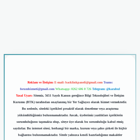
iriş
Reklam ve İletişim:
E-mail:
backlinkpaneli@gmail.com
Teams:
forumhizmeti@gmail.com
Whatsapp: 0262 606 0 726
Telegram: @karabul
Yasal Uyarı:
Sitemiz, 5651 Sayılı Kanun gereğince Bilgi Teknolojileri ve İletişim
Kurumu (BTK) tarafından onaylanmış bir Yer Sağlayıcı olarak hizmet vermektedir.
Bu nedenle, sitedeki içerikleri proaktif olarak denetleme veya araştırma
yükümlülüğümüz bulunmamaktadır. Ancak, üyelerimiz yazdıkları içeriklerin
sorumluluğunu taşımakta olup, siteye üye olarak bu sorumluluğu kabul etmiş
sayılırlar. Bu internet sitesi, herhangi bir marka, kurum veya şahıs şirketi ile hiçbir
bağlantısı bulunmamaktadır. Sitede yalnızca kendi hazırladığımız makaleler