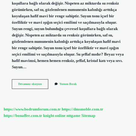
koşullara bağlı olarak değişir. Nispeten az miktarda su renksiz
görünürken, saf su, gözlemlenen numunenin kalınlığı arttıkça
koyulaşan hafif mavi bir renge sahiptir. Suyun tonu içsel bir
özelliktir ve mavi ışığın seçici emilimi ve saçılmasıyla oluşur.
Suyun rengi, suyun bulunduğu çevresel koşullara bağlı olarak
değişir. Nispeten az miktarda su renksiz görünürken, saf su,
gözlemlenen numunenin kalınlığı arttıkça koyulaşan hafif mavi
bir renge sahiptir. Suyun tonu içsel bir özelliktir ve mavi ışığın
seçici emilimi ve saçılmasıyla oluşur. Su şeffaf mıdır? Beyaz veya
hafif mavimsi, hemen hemen renksiz, şeffaf, kristal katı veya sıvı.
Suyun…
Suyun
Devamını okuyun
Yorum Bırak
Rengi
Şeffaf
Mıdır
https://www.bodrumforum.com.tr
https://dmsmoble.com.tr
https://bonaffee.com.tr
knight online
nttgame
Sitemap