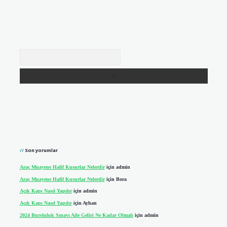
Arama
Son yorumlar
Araç Muayene Hafif Kusurlar Nelerdir
için
admin
Araç Muayene Hafif Kusurlar Nelerdir
için
Bora
Açık Kapı Nasıl Yapılır
için
admin
Açık Kapı Nasıl Yapılır
için
Ayhan
2024 Bursluluk Sınavı Aile Geliri Ne Kadar Olmalı
için
admin