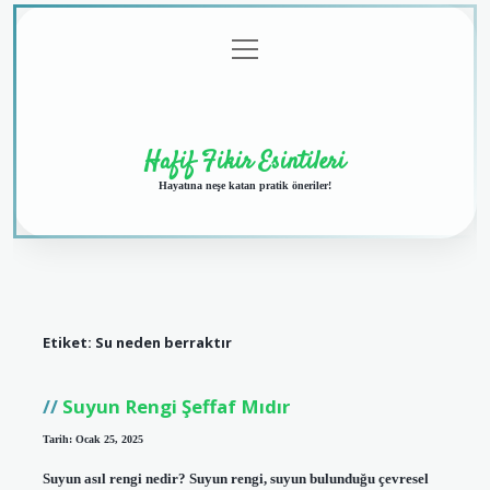
menüyü
Anasayfa
Gizlilik
Yasal
Hakkımızda
aç
Politikası
Uyarı
Hafif Fikir Esintileri
Hayatına neşe katan pratik öneriler!
Etiket:
Su neden berraktır
Suyun Rengi Şeffaf Mıdır
Tarih: Ocak 25, 2025
Suyun asıl rengi nedir? Suyun rengi, suyun bulunduğu çevresel