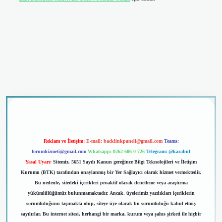
dcasino giriş
Reklam ve İletişim:
E-mail:
backlinkpaneli@gmail.com
Teams:
forumhizmeti@gmail.com
Whatsapp: 0262 606 0 726
Telegram: @karabul
Yasal Uyarı:
Sitemiz, 5651 Sayılı Kanun gereğince Bilgi Teknolojileri ve İletişim
Kurumu (BTK) tarafından onaylanmış bir Yer Sağlayıcı olarak hizmet vermektedir.
Bu nedenle, sitedeki içerikleri proaktif olarak denetleme veya araştırma
yükümlülüğümüz bulunmamaktadır. Ancak, üyelerimiz yazdıkları içeriklerin
sorumluluğunu taşımakta olup, siteye üye olarak bu sorumluluğu kabul etmiş
sayılırlar. Bu internet sitesi, herhangi bir marka, kurum veya şahıs şirketi ile hiçbir