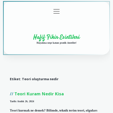
menüyü
Anasayfa
Gizlilik
Yasal
Hakkımızda
aç
Politikası
Uyarı
Hafif Fikir Esintileri
Hayatına neşe katan pratik öneriler!
Etiket:
Teori oluşturma nedir
Teori Kuram Nedir Kisa
Tarih: Aralık 26, 2024
Teori kurmak ne demek? Bilimde, teknik terim teori, olguları