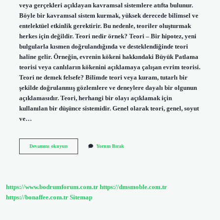
veya gerçekleri açıklayan kavramsal sistemlere atıfta bulunur.
Böyle bir kavramsal sistem kurmak, yüksek derecede bilimsel ve
entelektüel etkinlik gerektirir. Bu nedenle, teoriler oluşturmak
herkes için değildir. Teori nedir örnek? Teori – Bir hipotez, yeni
bulgularla kısmen doğrulandığında ve desteklendiğinde teori
haline gelir. Örneğin, evrenin kökeni hakkındaki Büyük Patlama
teorisi veya canlıların kökenini açıklamaya çalışan evrim teorisi.
Teori ne demek felsefe? Bilimde teori veya kuram, tutarlı bir
şekilde doğrulanmış gözlemlere ve deneylere dayalı bir olgunun
açıklamasıdır. Teori, herhangi bir olayı açıklamak için
kullanılan bir düşünce sistemidir. Genel olarak teori, genel, soyut
ve…
Teori
Devamını okuyun
Yorum Bırak
Kuram
Nedir
Kisa
https://www.bodrumforum.com.tr
https://dmsmoble.com.tr
https://bonaffee.com.tr
Sitemap