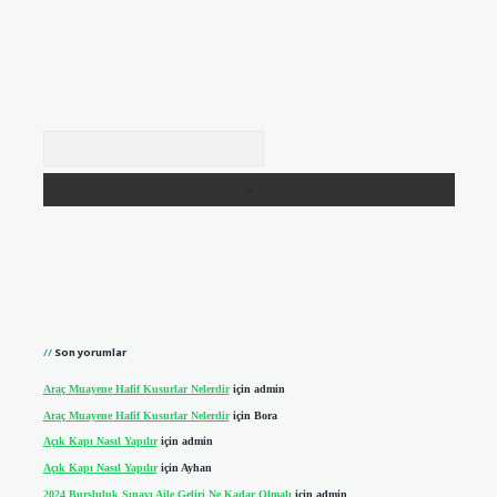
Arama
Son yorumlar
Araç Muayene Hafif Kusurlar Nelerdir
için
admin
Araç Muayene Hafif Kusurlar Nelerdir
için
Bora
Açık Kapı Nasıl Yapılır
için
admin
Açık Kapı Nasıl Yapılır
için
Ayhan
2024 Bursluluk Sınavı Aile Geliri Ne Kadar Olmalı
için
admin