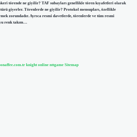
skeri törende ne giyilir? TAF subayları genellikle tören kıyafetleri olarak
türü giyerler. Törenlerde ne giyilir? Protokol mensupları, özellikle
iymek zorundadır. Ayrıca resmi davetlerde, törenlerde ve tüm resmi
koyu renk takım…
bonaffee.com.tr
knight online
nttgame
Sitemap