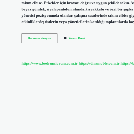
takım elbise. Erkekler için kravatı doğru ve uygun şekilde takın. A
beyaz gömlek, siyah pantolon, standart ayakkabı ve özel bir şapka 
yönetici pozisyonunda olanlar, çalışma saatlerinde takım elbise g
etkinliklerde; üstlerin veya yöneticilerin katıldığı toplantılarda 
Tören
Devamını okuyun
Yorum Bırak
Kıyafeti
Ne
Demek
https://www.bodrumforum.com.tr
https://dmsmoble.com.tr
https://