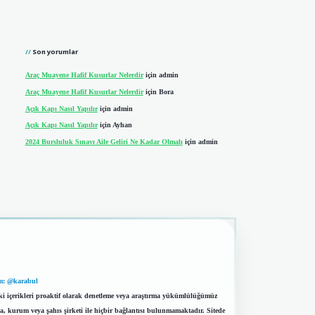
Son yorumlar
Araç Muayene Hafif Kusurlar Nelerdir
için
admin
Araç Muayene Hafif Kusurlar Nelerdir
için
Bora
Açık Kapı Nasıl Yapılır
için
admin
Açık Kapı Nasıl Yapılır
için
Ayhan
2024 Bursluluk Sınavı Aile Geliri Ne Kadar Olmalı
için
admin
m: @karabul
eki içerikleri proaktif olarak denetleme veya araştırma yükümlülüğümüz
a, kurum veya şahıs şirketi ile hiçbir bağlantısı bulunmamaktadır. Sitede