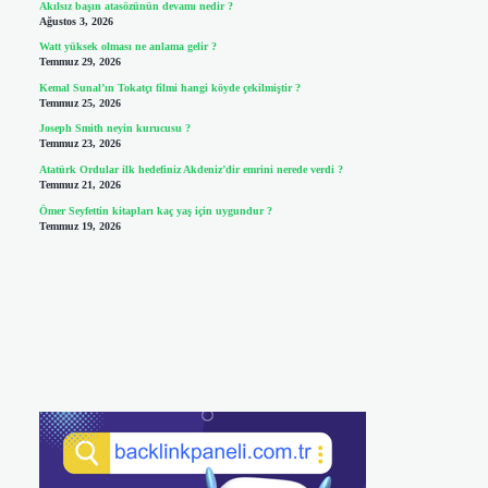
Akılsız başın atasözünün devamı nedir ?
Ağustos 3, 2026
Watt yüksek olması ne anlama gelir ?
Temmuz 29, 2026
Kemal Sunal’ın Tokatçı filmi hangi köyde çekilmiştir ?
Temmuz 25, 2026
Joseph Smith neyin kurucusu ?
Temmuz 23, 2026
Atatürk Ordular ilk hedefiniz Akdeniz’dir emrini nerede verdi ?
Temmuz 21, 2026
Ömer Seyfettin kitapları kaç yaş için uygundur ?
Temmuz 19, 2026