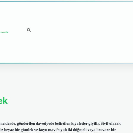
ımızda
ek
klerde, gönderilen davetiyede belirtilen kıyafetler giyilir. Sivil olarak
 düz beyaz bir gömlek ve koyu mavi/siyah iki düğmeli veya kruvaze bir