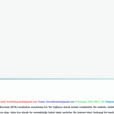
-mail:
backlinkpaneli@gmail.com
Teams:
forumhizmeti@gmail.com
Whatsapp: 0262 606 0 726
Telegra
im Kurumu (BTK) tarafından onaylanmış bir Yer Sağlayıcı olarak hizmet vermektedir. Bu nedenle, sited
 olup, siteye üye olarak bu sorumluluğu kabul etmiş sayılırlar. Bu internet sitesi, herhangi bir mark