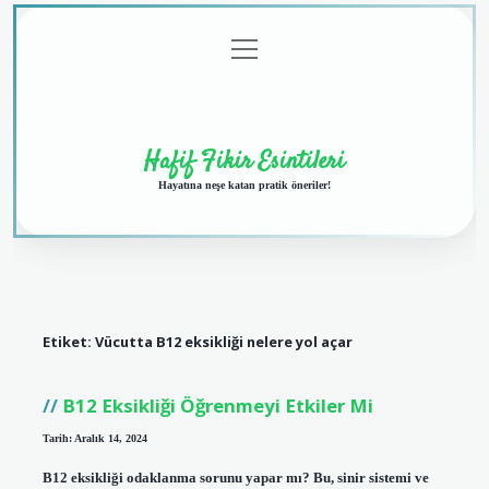
menüyü
Anasayfa
Gizlilik
Yasal
Hakkımızda
aç
Politikası
Uyarı
Hafif Fikir Esintileri
Hayatına neşe katan pratik öneriler!
Etiket:
Vücutta B12 eksikliği nelere yol açar
B12 Eksikliği Öğrenmeyi Etkiler Mi
Tarih: Aralık 14, 2024
B12 eksikliği odaklanma sorunu yapar mı? Bu, sinir sistemi ve