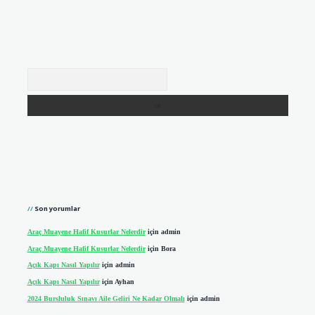
Arama
Son yorumlar
Araç Muayene Hafif Kusurlar Nelerdir
için
admin
Araç Muayene Hafif Kusurlar Nelerdir
için
Bora
Açık Kapı Nasıl Yapılır
için
admin
Açık Kapı Nasıl Yapılır
için
Ayhan
2024 Bursluluk Sınavı Aile Geliri Ne Kadar Olmalı
için
admin