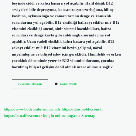
beyinde ciddi ve kalıcı hasara yol açabilir. Hafif düşük B12
seviyeleri bile depresyona, konsantrasyon zorluğuna, bilinç
kaybına, uykusuzluğa ve zaman zaman denge ve kansızlık
sorunlarına yol açabilir. B12 eksikliği hafızayı etkiler mi? B12
vitamini eksikliği anemi, sinir sistemi bozuklukları, hafıza
sorunları ve denge kaybı gibi ciddi sağlık sorunlarına yol
açabilir. Uzun vadeli eksiklik kalıcı hasara yol açabilir. B12
zekayı etkiler mi? B12 vitamini beyin gelişimi, nöral
miyelinleşme ve bilişsel işlev için gereklidir. Hamilelik ve erken
çocukluk döneminde yetersiz B12 vitamini durumu, çocukta
bozulmuş bilişsel gelişim dahil olmak üzere olumsuz sağlık…
B12
Devamını okuyun
Yorum Bırak
Eksikliği
Öğrenmeyi
Etkiler
Mi
https://www.bodrumforum.com.tr
https://dmsmoble.com.tr
https://bonaffee.com.tr
knight online
nttgame
Sitemap