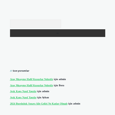
Arama
Son yorumlar
Araç Muayene Hafif Kusurlar Nelerdir
için
admin
Araç Muayene Hafif Kusurlar Nelerdir
için
Bora
Açık Kapı Nasıl Yapılır
için
admin
Açık Kapı Nasıl Yapılır
için
Ayhan
2024 Bursluluk Sınavı Aile Geliri Ne Kadar Olmalı
için
admin