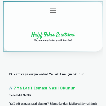
menüyü
Anasayfa
Gizlilik
Yasal
Hakkımızda
aç
Politikası
Uyarı
Hafif Fikir Esintileri
Hayatına neşe katan pratik öneriler!
Etiket:
Ya şekur ya vedud Ya Latif ne için okunur
7 Ya Latif Esması Nasıl Okunur
Tarih: Eylül 21, 2024
Ya Latif esması nasıl okunur? Sıkıntıda olan kişiler zikir vaktinde