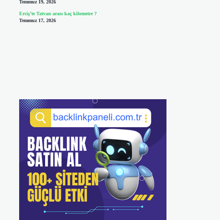
Temmuz 19, 2026
Erciş’te Tatvan arası kaç kilometre ?
Temmuz 17, 2026