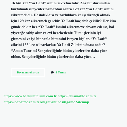
16.641 kez “Ya Latif” ismini zikretmelidir. Zor bir durumdan
kurtulmak isteyenler namazdan sonra 129 kez “Ya Latif” ismini
zikretmelidir. Hastalıklara ve zorluklara karşı dirençli olmak
için 129 kez zikretmek gerekir. Ya Latif kaç defa çekilir? Her kim
günde dokuz kez “Ya Latif” ismini zikretmeye devam ederse, bol
yiyeceğe sahip olur ve evi bereketlenir. Tüm işlerinin iyi
gitmesini ve iyi bir sonla bitmesini isteyen kişiler, “Ya Latif”
zikrini 133 kez tekrarlarlar. Ya Latif Zikrinin duası nedir?
“Aman Tanrım! Sen yüceliğinle bütün yücelerden daha yüce
oldun. Sen yüceliğinle bütün yücelerden daha yüce…
7
Devamını okuyun
8 Yorum
Ya
Latif
Esması
Nasıl
Okunur
https://www.bodrumforum.com.tr
https://dmsmoble.com.tr
https://bonaffee.com.tr
knight online
nttgame
Sitemap