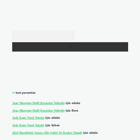
Arama
Son yorumlar
Araç Muayene Hafif Kusurlar Nelerdir
için
admin
Araç Muayene Hafif Kusurlar Nelerdir
için
Bora
Açık Kapı Nasıl Yapılır
için
admin
Açık Kapı Nasıl Yapılır
için
Ayhan
2024 Bursluluk Sınavı Aile Geliri Ne Kadar Olmalı
için
admin