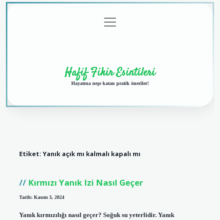
menüyü
Anasayfa
Gizlilik
Yasal
Hakkımızda
aç
Politikası
Uyarı
Hafif Fikir Esintileri
Hayatına neşe katan pratik öneriler!
Etiket:
Yanık açık mı kalmalı kapalı mı
Kırmızı Yanık Izi Nasıl Geçer
Tarih: Kasım 3, 2024
Yanık kırmızılığı nasıl geçer? Soğuk su yeterlidir. Yanık