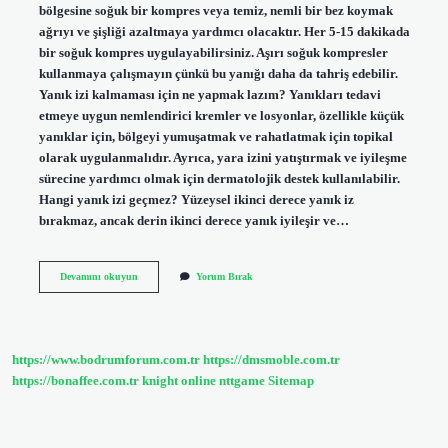
bölgesine soğuk bir kompres veya temiz, nemli bir bez koymak
ağrıyı ve şişliği azaltmaya yardımcı olacaktır. Her 5-15 dakikada
bir soğuk kompres uygulayabilirsiniz. Aşırı soğuk kompresler
kullanmaya çalışmayın çünkü bu yanığı daha da tahriş edebilir.
Yanık izi kalmaması için ne yapmak lazım? Yanıkları tedavi
etmeye uygun nemlendirici kremler ve losyonlar, özellikle küçük
yanıklar için, bölgeyi yumuşatmak ve rahatlatmak için topikal
olarak uygulanmalıdır. Ayrıca, yara izini yatıştırmak ve iyileşme
sürecine yardımcı olmak için dermatolojik destek kullanılabilir.
Hangi yanık izi geçmez? Yüzeysel ikinci derece yanık iz
bırakmaz, ancak derin ikinci derece yanık iyileşir ve…
Kırmızı
Devamını okuyun
Yorum Bırak
Yanık
Izi
Nasıl
Geçer
https://www.bodrumforum.com.tr
https://dmsmoble.com.tr
https://bonaffee.com.tr
knight online
nttgame
Sitemap