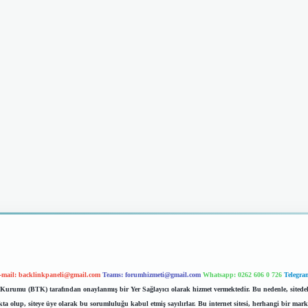
-mail:
backlinkpaneli@gmail.com
Teams:
forumhizmeti@gmail.com
Whatsapp: 0262 606 0 726
Telegra
im Kurumu (BTK) tarafından onaylanmış bir Yer Sağlayıcı olarak hizmet vermektedir. Bu nedenle, sited
 olup, siteye üye olarak bu sorumluluğu kabul etmiş sayılırlar. Bu internet sitesi, herhangi bir mark