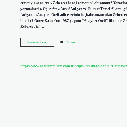
etmesiyle sona erer. Zebercet hangi romanın kahramanı? Yazarlar 
yazmışlardır. Oğuz Atay, Yusuf Atılgan ve Hikmet Temel Akarsu gibi
Atılgan’ın Anayurt Oteli adlı eserinin başkahramanı olan Zebercet 
kimdir? Ömer Kavur’un 1987 yapımı “Anayurt Oteli” filminde Zeb
Zebercet’iz”…
Zebercet
Devamını okuyun
5 Yorum
Nasıl
Bir
Karakter
https://www.bodrumforum.com.tr
https://dmsmoble.com.tr
https://