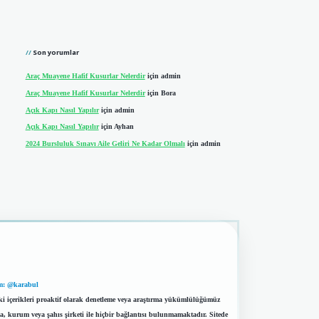
Son yorumlar
Araç Muayene Hafif Kusurlar Nelerdir
için
admin
Araç Muayene Hafif Kusurlar Nelerdir
için
Bora
Açık Kapı Nasıl Yapılır
için
admin
Açık Kapı Nasıl Yapılır
için
Ayhan
2024 Bursluluk Sınavı Aile Geliri Ne Kadar Olmalı
için
admin
m: @karabul
eki içerikleri proaktif olarak denetleme veya araştırma yükümlülüğümüz
a, kurum veya şahıs şirketi ile hiçbir bağlantısı bulunmamaktadır. Sitede