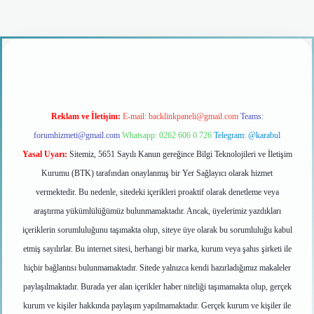
o giriş
Reklam ve İletişim:
E-mail:
backlinkpaneli@gmail.com
Teams:
forumhizmeti@gmail.com
Whatsapp: 0262 606 0 726
Telegram: @karabul
Yasal Uyarı:
Sitemiz, 5651 Sayılı Kanun gereğince Bilgi Teknolojileri ve İletişim
Kurumu (BTK) tarafından onaylanmış bir Yer Sağlayıcı olarak hizmet
vermektedir. Bu nedenle, sitedeki içerikleri proaktif olarak denetleme veya
araştırma yükümlülüğümüz bulunmamaktadır. Ancak, üyelerimiz yazdıkları
içeriklerin sorumluluğunu taşımakta olup, siteye üye olarak bu sorumluluğu kabul
etmiş sayılırlar. Bu internet sitesi, herhangi bir marka, kurum veya şahıs şirketi ile
hiçbir bağlantısı bulunmamaktadır. Sitede yalnızca kendi hazırladığımız makaleler
paylaşılmaktadır. Burada yer alan içerikler haber niteliği taşımamakta olup, gerçek
kurum ve kişiler hakkında paylaşım yapılmamaktadır. Gerçek kurum ve kişiler ile