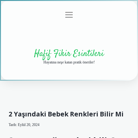
menüyü
Anasayfa
Gizlilik
Yasal
Hakkımızda
aç
Politikası
Uyarı
Hafif Fikir Esintileri
Hayatına neşe katan pratik öneriler!
2 Yaşındaki Bebek Renkleri Bilir Mi
Tarih: Eylül 20, 2024