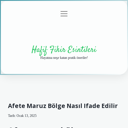
menüyü
Anasayfa
Gizlilik
Yasal
Hakkımızda
aç
Politikası
Uyarı
Hafif Fikir Esintileri
Hayatına neşe katan pratik öneriler!
Afete Maruz Bölge Nasıl Ifade Edilir
Tarih: Ocak 13, 2025