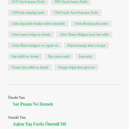
4133 Sayılı kanun Nedir
5902 Sayılı kanun Nedir
7269 hak sahipliği nedir
7269 Sayılı Yasa Kapsamı Nedir
Afete dayanıklı binalar neden önemlidir
Afete dirençli şehir nedir
Afete maruz bölge ne demek
Afete Maruz Bölgesi nasıl ilan edilir
Afete Maruz bölgeye ev yapılır mı
Deprem hangi afete yol açar
İlan edildi ne demek
İlan yazısı nedir
İrap nedir
Notam ilan edildi ne demek
Yangın doğal afete girer mi
Önceki Yazı
Sat Puanı Ne Demek
Sonraki Yazı
Aşkta Yaş Farkı Önemli Mi