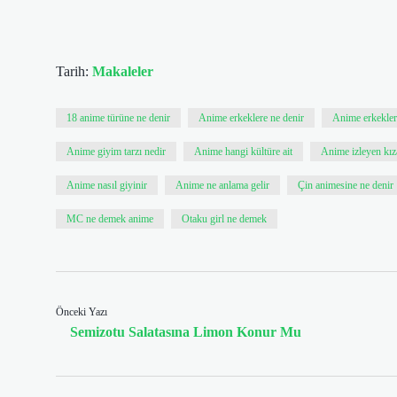
Tarih:
Makaleler
18 anime türüne ne denir
Anime erkeklere ne denir
Anime erkekler
Anime giyim tarzı nedir
Anime hangi kültüre ait
Anime izleyen kız
Anime nasıl giyinir
Anime ne anlama gelir
Çin animesine ne denir
MC ne demek anime
Otaku girl ne demek
Önceki Yazı
Semizotu Salatasına Limon Konur Mu