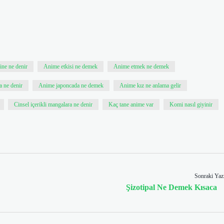
ine ne denir
Anime etkisi ne demek
Anime etmek ne demek
a ne denir
Anime japoncada ne demek
Anime kız ne anlama gelir
Cinsel içerikli mangalara ne denir
Kaç tane anime var
Komi nasıl giyinir
Sonraki Yaz
Şizotipal Ne Demek Kısaca