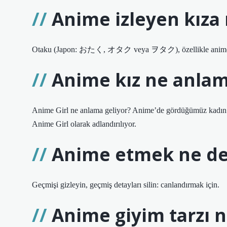
Anime izleyen kıza 
Otaku (Japon: おたく, オタク veya ヲタク), özellikle anime ve man
Anime kız ne anlam
Anime Girl ne anlama geliyor? Anime’de gördüğümüz kadın karik
Anime Girl olarak adlandırılıyor.
Anime etmek ne d
Geçmişi gizleyin, geçmiş detayları silin: canlandırmak için.
Anime giyim tarzı n