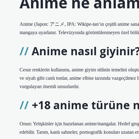
Anime ne anlama
Anime (Japon: アニメ, IPA: Wikipe-tan’ın çeşitli anime sanat 
mangaya uyarlanır. Televizyonda görüntülenmeyen özel bölü
Anime nasıl giyinir
Cesur renklerin kullanımı, anime giyim stilinin temelini oluş
ve siyah gibi canlı tonlar, anime elbise tarzında vazgeçilmez b
vurgulayan önemli unsurlardır.
+18 anime türüne n
Onun: Yetişkinler için hazırlanan anime/mangalar. Hedef grup
edebilir. Tarım, kanlı sahneler, pornografik konuları uzatan er