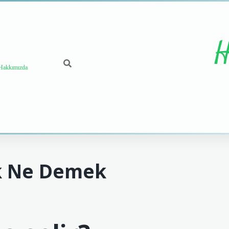
H
Hakkımızda
k Ne Demek