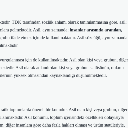
edir. TDK tarafından sözlük anlamı olarak tanımlanmasına göre, asil;
mlara gelmektedir. Asil, aynı zamanda;
insanlar arasında aranılan,
a grubu ifade etmek için de kullanılmaktadır. Asil sözcüğü, aynı zamanda
ılmaktadır.
n vurgulanması için de kullanılmaktadır. Asil olan kişi veya grubun, diğer
ktedir. Asil olarak adlandırılan kişi veya grubun statüsünün, onların
atülerinin yüksek olmasından kaynaklandığı düşünülmektedir.
kratik toplumlarda önemli bir konudur. Asil olan kişi veya grubun, diğer
lanmaktadır. Asil konumu, toplum içerisindeki özellikleri dolayısıyla
bun, diğer insanlara göre daha fazla hakları olması ve üstün statüleriyle,