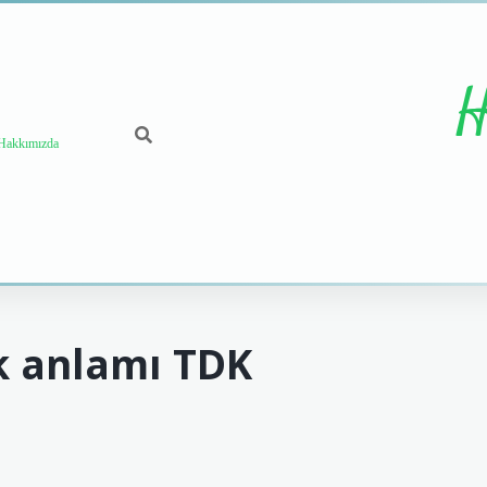
H
Hakkımızda
k anlamı TDK