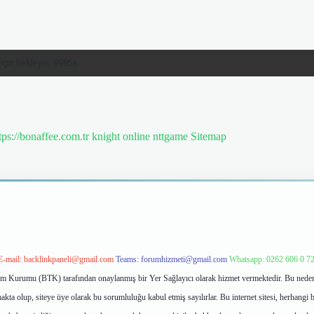
tps://bonaffee.com.tr
knight online
nttgame
Sitemap
E-mail:
backlinkpaneli@gmail.com
Teams:
forumhizmeti@gmail.com
Whatsapp: 0262 606 0 7
işim Kurumu (BTK) tarafından onaylanmış bir Yer Sağlayıcı olarak hizmet vermektedir. Bu neden
ta olup, siteye üye olarak bu sorumluluğu kabul etmiş sayılırlar. Bu internet sitesi, herhangi b