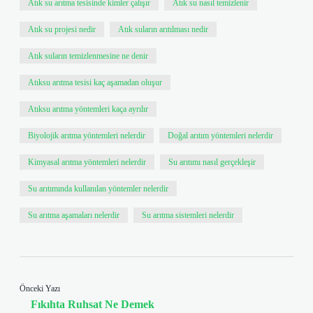
Atık su arıtma tesisinde kimler çalışır
Atık su nasıl temizlenir
Atık su projesi nedir
Atık suların arıtılması nedir
Atık suların temizlenmesine ne denir
Atıksu arıtma tesisi kaç aşamadan oluşur
Atıksu arıtma yöntemleri kaça ayrılır
Biyolojik arıtma yöntemleri nelerdir
Doğal arıtım yöntemleri nelerdir
Kimyasal arıtma yöntemleri nelerdir
Su arıtımı nasıl gerçekleşir
Su arıtımında kullanılan yöntemler nelerdir
Su arıtma aşamaları nelerdir
Su arıtma sistemleri nelerdir
Önceki Yazı
Fıkıhta Ruhsat Ne Demek