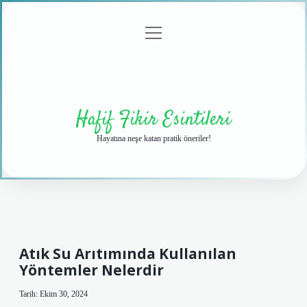
menüyü
Anasayfa
Gizlilik
Yasal
Hakkımızda
aç
Politikası
Uyarı
Hafif Fikir Esintileri
Hayatına neşe katan pratik öneriler!
Atık Su Arıtımında Kullanılan
Yöntemler Nelerdir
Tarih: Ekim 30, 2024