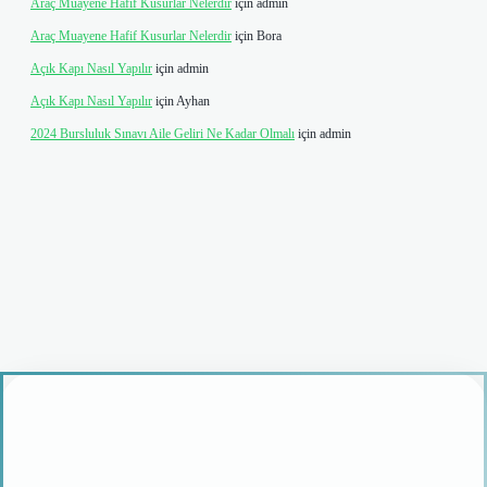
Araç Muayene Hafif Kusurlar Nelerdir
için
admin
Araç Muayene Hafif Kusurlar Nelerdir
için
Bora
Açık Kapı Nasıl Yapılır
için
admin
Açık Kapı Nasıl Yapılır
için
Ayhan
2024 Bursluluk Sınavı Aile Geliri Ne Kadar Olmalı
için
admin
 giriş