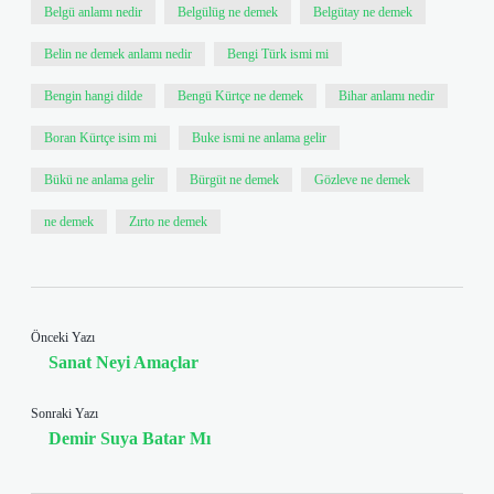
Belgü anlamı nedir
Belgülüg ne demek
Belgütay ne demek
Belin ne demek anlamı nedir
Bengi Türk ismi mi
Bengin hangi dilde
Bengü Kürtçe ne demek
Bihar anlamı nedir
Boran Kürtçe isim mi
Buke ismi ne anlama gelir
Bükü ne anlama gelir
Bürgüt ne demek
Gözleve ne demek
ne demek
Zırto ne demek
Önceki Yazı
Sanat Neyi Amaçlar
Sonraki Yazı
Demir Suya Batar Mı