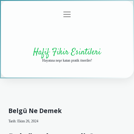
menüyü
Anasayfa
Gizlilik
Yasal
Hakkımızda
aç
Politikası
Uyarı
Hafif Fikir Esintileri
Hayatına neşe katan pratik öneriler!
Belgü Ne Demek
Tarih: Ekim 26, 2024