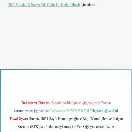
2024 Bursluluk Sınavı Aile Geliri Ne Kadar Olmalı
için
admin
ş
Reklam ve İletişim:
E-mail:
backlinkpaneli@gmail.com
Teams:
forumhizmeti@gmail.com
Whatsapp: 0262 606 0 726
Telegram: @karabul
Yasal Uyarı:
Sitemiz, 5651 Sayılı Kanun gereğince Bilgi Teknolojileri ve İletişim
Kurumu (BTK) tarafından onaylanmış bir Yer Sağlayıcı olarak hizmet