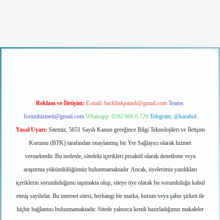
iriş
Reklam ve İletişim:
E-mail:
backlinkpaneli@gmail.com
Teams:
forumhizmeti@gmail.com
Whatsapp: 0262 606 0 726
Telegram: @karabul
Yasal Uyarı:
Sitemiz, 5651 Sayılı Kanun gereğince Bilgi Teknolojileri ve İletişim
Kurumu (BTK) tarafından onaylanmış bir Yer Sağlayıcı olarak hizmet
vermektedir. Bu nedenle, sitedeki içerikleri proaktif olarak denetleme veya
araştırma yükümlülüğümüz bulunmamaktadır. Ancak, üyelerimiz yazdıkları
içeriklerin sorumluluğunu taşımakta olup, siteye üye olarak bu sorumluluğu kabul
etmiş sayılırlar. Bu internet sitesi, herhangi bir marka, kurum veya şahıs şirketi ile
hiçbir bağlantısı bulunmamaktadır. Sitede yalnızca kendi hazırladığımız makaleler