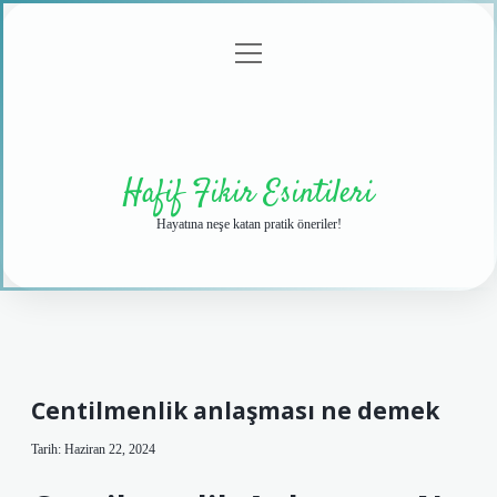
menüyü
Anasayfa
Gizlilik
Yasal
Hakkımızda
aç
Politikası
Uyarı
Hafif Fikir Esintileri
Hayatına neşe katan pratik öneriler!
Centilmenlik anlaşması ne demek
Tarih: Haziran 22, 2024