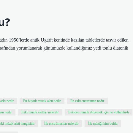
u?
dır. 1950’lerde antik Ugarit kentinde kazılan tabletlerde tasvir edilen
arafından yorumlanarak günümüzde kullandığımız yedi tonlu diatonik
arkı nedir
En büyük müzik aleti nedir
En eski enstrüman nedir
an nedir
Eski müzik aletleri nelerdir
Eskiden müzik dinlemek için ne kullanılırdı
ki müzik aleti hangisidir
İlk enstrümanlar nelerdir
İlk müziği kim buldu