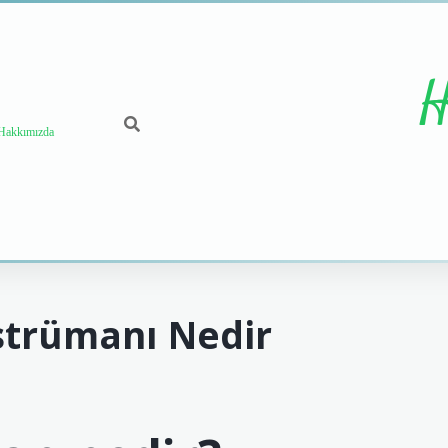
H
Hakkımızda
strümanı Nedir