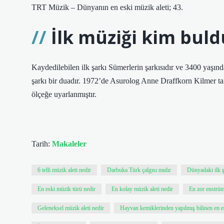
TRT Müzik – Dünyanın en eski müzik aleti; 43.
İlk müziği kim buld
Kaydedilebilen ilk şarkı Sümerlerin şarkısıdır ve 3400 yaşında
şarkı bir duadır. 1972’de Asurolog Anne Draffkorn Kilmer t
ölçeğe uyarlanmıştır.
Tarih:
Makaleler
6 telli müzik aleti nedir
Darbuka Türk çalgısı mıdır
Dünyadaki ilk ş
En eski müzik türü nedir
En kolay müzik aleti nedir
En zor enstrüm
Geleneksel müzik aleti nedir
Hayvan kemiklerinden yapılmış bilinen en es