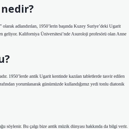
 nedir?
si” olarak adlandırılan, 1950’lerin başında Kuzey Suriye’deki Ugarit
en geliyor. Kaliforniya Üniversitesi’nde Asuroloji profesörü olan Anne
u?
dır. 1950’lerde antik Ugarit kentinde kazılan tabletlerde tasvir edilen
arafından yorumlanarak günümüzde kullandığımız yedi tonlu diatonik
uğu söylenir. Bu çalgı bize antik müzik dünyası hakkında da bilgi verir.