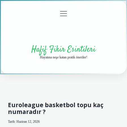
menüyü
Anasayfa
Gizlilik
Yasal
Hakkımızda
aç
Politikası
Uyarı
Hafif Fikir Esintileri
Hayatına neşe katan pratik öneriler!
Euroleague basketbol topu kaç
numaradır ?
Tarih: Haziran 12, 2026