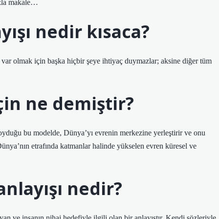
azla makale…
ayışı nedir kısaca?
 var olmak için başka hiçbir şeye ihtiyaç duymazlar; aksine diğer tüm
çin ne demiştir?
 koyduğu bu modelde, Dünya’yı evrenin merkezine yerleştirir ve onu
Dünya’nın etrafında katmanlar halinde yükselen evren küresel ve
anlayışı nedir?
an ve insanın nihai hedefiyle ilgili olan bir anlayıştır. Kendi sözleriyle,