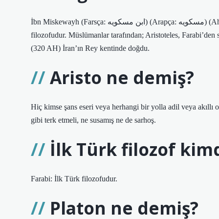
İbn Miskewayh (Farsça: ابن مسکویه) (Arapça: مسكويه) (Ahmed bin Muhammed Miskewayh) (940–1030) Fars kökenli ünlü bir Şii
filozofudur. Müslümanlar tarafından; Aristoteles, Farabi’den 
(320 AH) İran’ın Rey kentinde doğdu.
Aristo ne demiş?
Hiç kimse şans eseri veya herhangi bir yolla adil veya akıllı o
gibi terk etmeli, ne susamış ne de sarhoş.
İlk Türk filozof kim
Farabi: İlk Türk filozofudur.
Platon ne demiş?