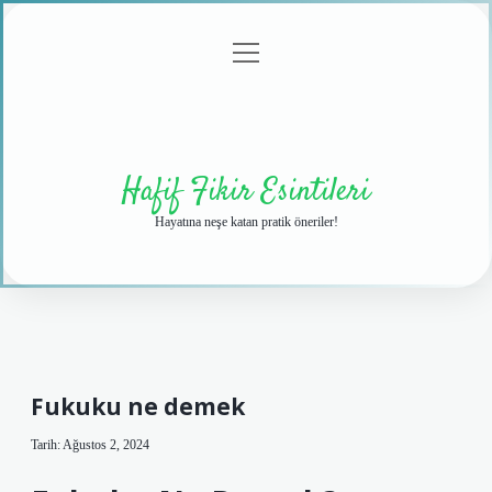
menüyü
Anasayfa
Gizlilik
Yasal
Hakkımızda
aç
Politikası
Uyarı
Hafif Fikir Esintileri
Hayatına neşe katan pratik öneriler!
Fukuku ne demek
Tarih: Ağustos 2, 2024