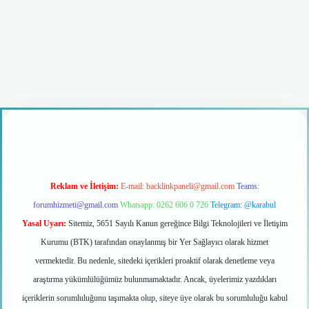
o giriş
Reklam ve İletişim:
E-mail:
backlinkpaneli@gmail.com
Teams:
forumhizmeti@gmail.com
Whatsapp: 0262 606 0 726
Telegram: @karabul
Yasal Uyarı:
Sitemiz, 5651 Sayılı Kanun gereğince Bilgi Teknolojileri ve İletişim
Kurumu (BTK) tarafından onaylanmış bir Yer Sağlayıcı olarak hizmet
vermektedir. Bu nedenle, sitedeki içerikleri proaktif olarak denetleme veya
araştırma yükümlülüğümüz bulunmamaktadır. Ancak, üyelerimiz yazdıkları
içeriklerin sorumluluğunu taşımakta olup, siteye üye olarak bu sorumluluğu kabul