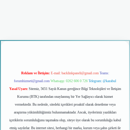
iriş
Reklam ve İletişim:
E-mail:
backlinkpaneli@gmail.com
Teams:
forumhizmeti@gmail.com
Whatsapp: 0262 606 0 726
Telegram: @karabul
Yasal Uyarı:
Sitemiz, 5651 Sayılı Kanun gereğince Bilgi Teknolojileri ve İletişim
Kurumu (BTK) tarafından onaylanmış bir Yer Sağlayıcı olarak hizmet
vermektedir. Bu nedenle, sitedeki içerikleri proaktif olarak denetleme veya
araştırma yükümlülüğümüz bulunmamaktadır. Ancak, üyelerimiz yazdıkları
içeriklerin sorumluluğunu taşımakta olup, siteye üye olarak bu sorumluluğu kabul
etmiş sayılırlar. Bu internet sitesi, herhangi bir marka, kurum veya şahıs şirketi ile