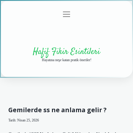
menüyü
Anasayfa
Gizlilik
Yasal
Hakkımızda
aç
Politikası
Uyarı
Hafif Fikir Esintileri
Hayatına neşe katan pratik öneriler!
Gemilerde ss ne anlama gelir ?
Tarih: Nisan 25, 2026