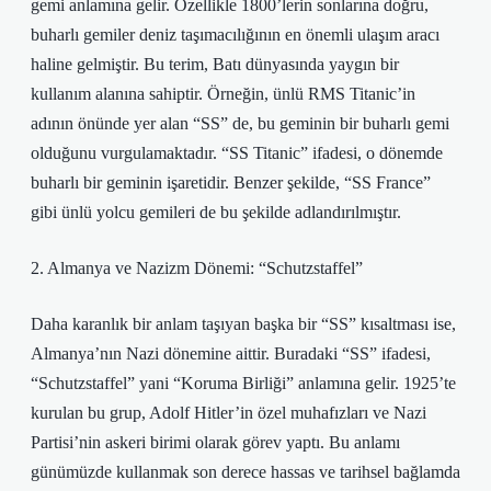
gemi anlamına gelir. Özellikle 1800’lerin sonlarına doğru,
buharlı gemiler deniz taşımacılığının en önemli ulaşım aracı
haline gelmiştir. Bu terim, Batı dünyasında yaygın bir
kullanım alanına sahiptir. Örneğin, ünlü RMS Titanic’in
adının önünde yer alan “SS” de, bu geminin bir buharlı gemi
olduğunu vurgulamaktadır. “SS Titanic” ifadesi, o dönemde
buharlı bir geminin işaretidir. Benzer şekilde, “SS France”
gibi ünlü yolcu gemileri de bu şekilde adlandırılmıştır.
2. Almanya ve Nazizm Dönemi: “Schutzstaffel”
Daha karanlık bir anlam taşıyan başka bir “SS” kısaltması ise,
Almanya’nın Nazi dönemine aittir. Buradaki “SS” ifadesi,
“Schutzstaffel” yani “Koruma Birliği” anlamına gelir. 1925’te
kurulan bu grup, Adolf Hitler’in özel muhafızları ve Nazi
Partisi’nin askeri birimi olarak görev yaptı. Bu anlamı
günümüzde kullanmak son derece hassas ve tarihsel bağlamda