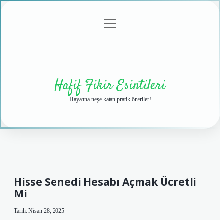
menüyü
Anasayfa
Gizlilik
Yasal
Hakkımızda
aç
Politikası
Uyarı
Hafif Fikir Esintileri
Hayatına neşe katan pratik öneriler!
Hisse Senedi Hesabı Açmak Ücretli
Mi
Tarih: Nisan 28, 2025