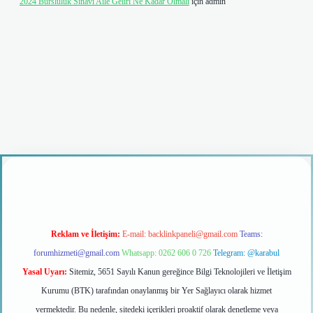
2024 Bursluluk Sınavı Aile Geliri Ne Kadar Olmalı
için
admin
iş
Reklam ve İletişim:
E-mail:
backlinkpaneli@gmail.com
Teams:
forumhizmeti@gmail.com
Whatsapp: 0262 606 0 726
Telegram: @karabul
Yasal Uyarı:
Sitemiz, 5651 Sayılı Kanun gereğince Bilgi Teknolojileri ve İletişim
Kurumu (BTK) tarafından onaylanmış bir Yer Sağlayıcı olarak hizmet
vermektedir. Bu nedenle, sitedeki içerikleri proaktif olarak denetleme veya