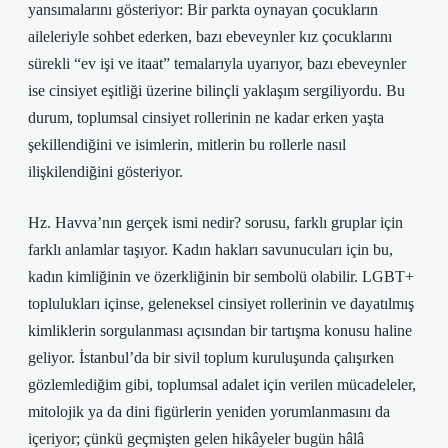
yansımalarını gösteriyor: Bir parkta oynayan çocukların
aileleriyle sohbet ederken, bazı ebeveynler kız çocuklarını
sürekli “ev işi ve itaat” temalarıyla uyarıyor, bazı ebeveynler
ise cinsiyet eşitliği üzerine bilinçli yaklaşım sergiliyordu. Bu
durum, toplumsal cinsiyet rollerinin ne kadar erken yaşta
şekillendiğini ve isimlerin, mitlerin bu rollerle nasıl
ilişkilendiğini gösteriyor.
Hz. Havva’nın gerçek ismi nedir? sorusu, farklı gruplar için
farklı anlamlar taşıyor. Kadın hakları savunucuları için bu,
kadın kimliğinin ve özerkliğinin bir sembolü olabilir. LGBT+
toplulukları içinse, geleneksel cinsiyet rollerinin ve dayatılmış
kimliklerin sorgulanması açısından bir tartışma konusu haline
geliyor. İstanbul’da bir sivil toplum kuruluşunda çalışırken
gözlemlediğim gibi, toplumsal adalet için verilen mücadeleler,
mitolojik ya da dini figürlerin yeniden yorumlanmasını da
içeriyor; çünkü geçmişten gelen hikâyeler bugün hâlâ