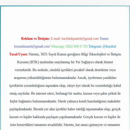
iş
Reklam ve İletişim:
E-mail:
backlinkpaneli@gmail.com
Teams:
forumhizmeti@gmail.com
Whatsapp: 0262 606 0 726
Telegram: @karabul
Yasal Uyarı:
Sitemiz, 5651 Sayılı Kanun gereğince Bilgi Teknolojileri ve İletişim
Kurumu (BTK) tarafından onaylanmış bir Yer Sağlayıcı olarak hizmet
vermektedir. Bu nedenle, sitedeki içerikleri proaktif olarak denetleme veya
araştırma yükümlülüğümüz bulunmamaktadır. Ancak, üyelerimiz yazdıkları
içeriklerin sorumluluğunu taşımakta olup, siteye üye olarak bu sorumluluğu kabul
etmiş sayılırlar. Bu internet sitesi, herhangi bir marka, kurum veya şahıs şirketi ile
hiçbir bağlantısı bulunmamaktadır. Sitede yalnızca kendi hazırladığımız makaleler
paylaşılmaktadır. Burada yer alan içerikler haber niteliği taşımamakta olup, gerçek
kurum ve kişiler hakkında paylaşım yapılmamaktadır. Gerçek kurum ve kişiler ile
isim benzerlikleri tamamen tesadüfidir. Sitemiz, kar amacı gütmeyen ve tamamen