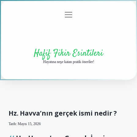
menüyü
Anasayfa
Gizlilik
Yasal
Hakkımızda
aç
Politikası
Uyarı
Hafif Fikir Esintileri
Hayatına neşe katan pratik öneriler!
Hz. Havva’nın gerçek ismi nedir ?
Tarih: Mayıs 15, 2026