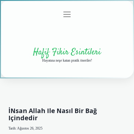
menüyü
Anasayfa
Gizlilik
Yasal
Hakkımızda
aç
Politikası
Uyarı
Hafif Fikir Esintileri
Hayatına neşe katan pratik öneriler!
İNsan Allah Ile Nasıl Bir Bağ
Içindedir
Tarih: Ağustos 26, 2025