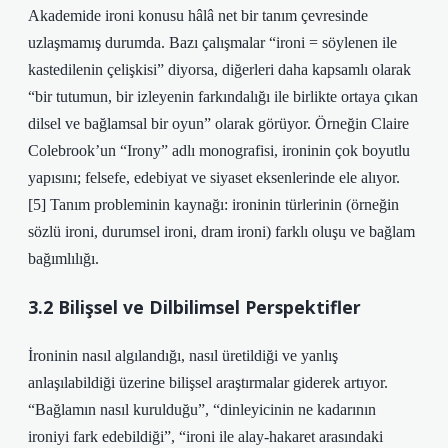
Akademide ironi konusu hâlâ net bir tanım çevresinde
uzlaşmamış durumda. Bazı çalışmalar “ironi = söylenen ile
kastedilenin çelişkisi” diyorsa, diğerleri daha kapsamlı olarak
“bir tutumun, bir izleyenin farkındalığı ile birlikte ortaya çıkan
dilsel ve bağlamsal bir oyun” olarak görüyor. Örneğin Claire
Colebrook’un “Irony” adlı monografisi, ironinin çok boyutlu
yapısını; felsefe, edebiyat ve siyaset eksenlerinde ele alıyor.
[5] Tanım probleminin kaynağı: ironinin türlerinin (örneğin
sözlü ironi, durumsel ironi, dram ironi) farklı oluşu ve bağlam
bağımlılığı.
3.2 Bilişsel ve Dilbilimsel Perspektifler
İroninin nasıl algılandığı, nasıl üretildiği ve yanlış
anlaşılabildiği üzerine bilişsel araştırmalar giderek artıyor.
“Bağlamın nasıl kurulduğu”, “dinleyicinin ne kadarının
ironiyi fark edebildiği”, “ironi ile alay‑hakaret arasındaki