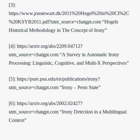
[3]:
https://www.jonstewart.dk/2011%20Hegel%20in%20CI%2C
%20KSYB2011.pdf?utm_source=chatgpt.com “Hegels
Historical Methodology in The Concept of Irony”
[4]: https://arxiv.org/abs/2209.04712?
utm_source=chatgpt.com “A Survey in Automatic Irony
Processing: Linguistic, Cognitive, and Multi-X Perspectives”
[5]: https://pure.psu.edu/en/publications/irony?
utm_source=chatgpt.com “Irony – Penn State”
[6]: https://arxiv.org/abs/2002.02427?
utm_source=chatgpt.com “Irony Detection in a Multilingual
Context”