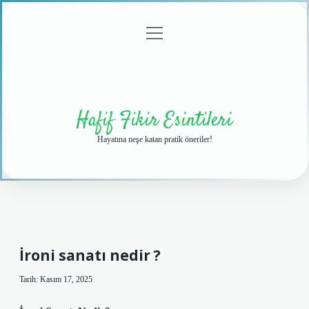
menüyü
Anasayfa
Gizlilik
Yasal
Hakkımızda
aç
Politikası
Uyarı
Hafif Fikir Esintileri
Hayatına neşe katan pratik öneriler!
İroni sanatı nedir ?
Tarih: Kasım 17, 2025