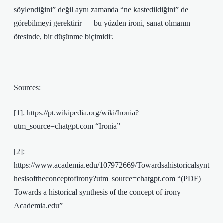
söylendiğini” değil aynı zamanda “ne kastedildiğini” de
görebilmeyi gerektirir — bu yüzden ironi, sanat olmanın
ötesinde, bir düşünme biçimidir.
—
Sources:
[1]: https://pt.wikipedia.org/wiki/Ironia?
utm_source=chatgpt.com “Ironia”
[2]:
https://www.academia.edu/107972669/Towardsahistoricalsynt
hesisoftheconceptofirony?utm_source=chatgpt.com “(PDF)
Towards a historical synthesis of the concept of irony –
Academia.edu”