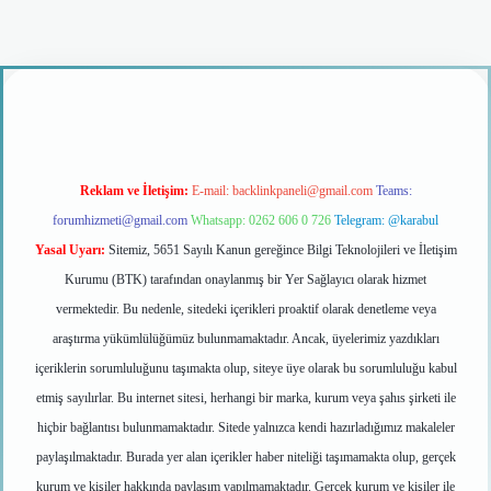
dcasino giriş
Reklam ve İletişim:
E-mail:
backlinkpaneli@gmail.com
Teams:
forumhizmeti@gmail.com
Whatsapp: 0262 606 0 726
Telegram: @karabul
Yasal Uyarı:
Sitemiz, 5651 Sayılı Kanun gereğince Bilgi Teknolojileri ve İletişim
Kurumu (BTK) tarafından onaylanmış bir Yer Sağlayıcı olarak hizmet
vermektedir. Bu nedenle, sitedeki içerikleri proaktif olarak denetleme veya
araştırma yükümlülüğümüz bulunmamaktadır. Ancak, üyelerimiz yazdıkları
içeriklerin sorumluluğunu taşımakta olup, siteye üye olarak bu sorumluluğu kabul
etmiş sayılırlar. Bu internet sitesi, herhangi bir marka, kurum veya şahıs şirketi ile
hiçbir bağlantısı bulunmamaktadır. Sitede yalnızca kendi hazırladığımız makaleler
paylaşılmaktadır. Burada yer alan içerikler haber niteliği taşımamakta olup, gerçek
kurum ve kişiler hakkında paylaşım yapılmamaktadır. Gerçek kurum ve kişiler ile