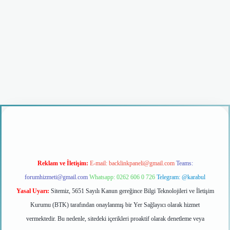
iriş
Reklam ve İletişim:
E-mail:
backlinkpaneli@gmail.com
Teams:
forumhizmeti@gmail.com
Whatsapp: 0262 606 0 726
Telegram: @karabul
Yasal Uyarı:
Sitemiz, 5651 Sayılı Kanun gereğince Bilgi Teknolojileri ve İletişim
Kurumu (BTK) tarafından onaylanmış bir Yer Sağlayıcı olarak hizmet
vermektedir. Bu nedenle, sitedeki içerikleri proaktif olarak denetleme veya