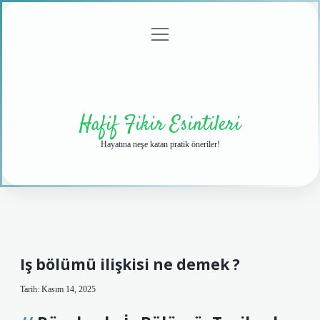
menüyü
Anasayfa
Gizlilik
Yasal
Hakkımızda
aç
Politikası
Uyarı
Hafif Fikir Esintileri
Hayatına neşe katan pratik öneriler!
Iş bölümü ilişkisi ne demek ?
Tarih: Kasım 14, 2025