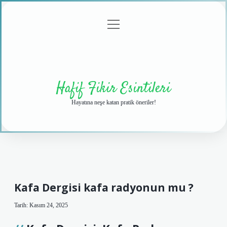
menüyü
Anasayfa
Gizlilik
Yasal
Hakkımızda
aç
Politikası
Uyarı
Hafif Fikir Esintileri
Hayatına neşe katan pratik öneriler!
Kafa Dergisi kafa radyonun mu ?
Tarih: Kasım 24, 2025