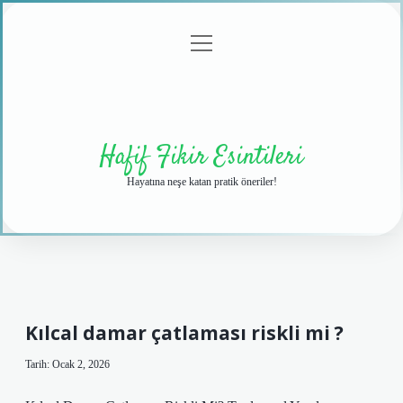
menüyü
Anasayfa
Gizlilik
Yasal
Hakkımızda
aç
Politikası
Uyarı
Hafif Fikir Esintileri
Hayatına neşe katan pratik öneriler!
Kılcal damar çatlaması riskli mi ?
Tarih: Ocak 2, 2026