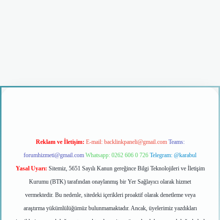
ş
Reklam ve İletişim:
E-mail:
backlinkpaneli@gmail.com
Teams:
forumhizmeti@gmail.com
Whatsapp: 0262 606 0 726
Telegram: @karabul
Yasal Uyarı:
Sitemiz, 5651 Sayılı Kanun gereğince Bilgi Teknolojileri ve İletişim
Kurumu (BTK) tarafından onaylanmış bir Yer Sağlayıcı olarak hizmet
vermektedir. Bu nedenle, sitedeki içerikleri proaktif olarak denetleme veya
araştırma yükümlülüğümüz bulunmamaktadır. Ancak, üyelerimiz yazdıkları