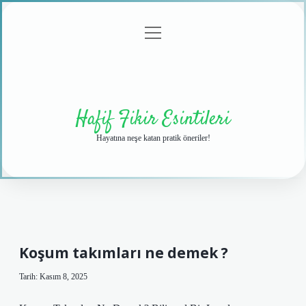
menüyü
Anasayfa
Gizlilik
Yasal
Hakkımızda
aç
Politikası
Uyarı
Hafif Fikir Esintileri
Hayatına neşe katan pratik öneriler!
Koşum takımları ne demek ?
Tarih: Kasım 8, 2025