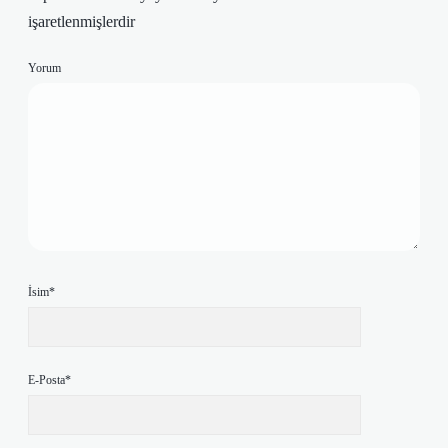
işaretlenmişlerdir
Yorum
İsim*
E-Posta*