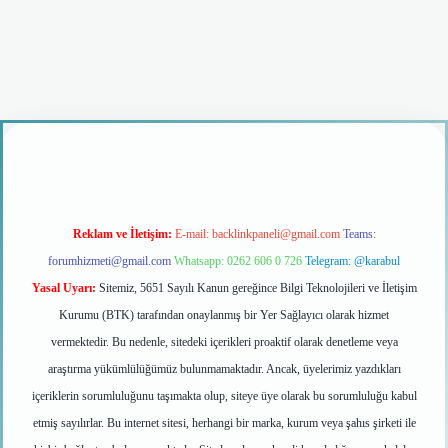
iriş
Reklam ve İletişim:
E-mail:
backlinkpaneli@gmail.com
Teams:
forumhizmeti@gmail.com
Whatsapp: 0262 606 0 726
Telegram: @karabul
Yasal Uyarı:
Sitemiz, 5651 Sayılı Kanun gereğince Bilgi Teknolojileri ve İletişim
Kurumu (BTK) tarafından onaylanmış bir Yer Sağlayıcı olarak hizmet
vermektedir. Bu nedenle, sitedeki içerikleri proaktif olarak denetleme veya
araştırma yükümlülüğümüz bulunmamaktadır. Ancak, üyelerimiz yazdıkları
içeriklerin sorumluluğunu taşımakta olup, siteye üye olarak bu sorumluluğu kabul
etmiş sayılırlar. Bu internet sitesi, herhangi bir marka, kurum veya şahıs şirketi ile