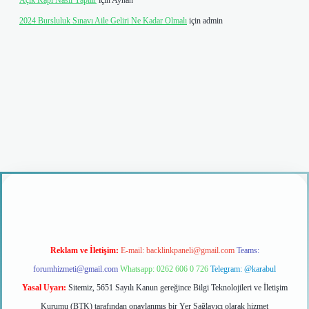
Açık Kapı Nasıl Yapılır
için
Ayhan
2024 Bursluluk Sınavı Aile Geliri Ne Kadar Olmalı
için
admin
ş
Reklam ve İletişim:
E-mail:
backlinkpaneli@gmail.com
Teams:
forumhizmeti@gmail.com
Whatsapp: 0262 606 0 726
Telegram: @karabul
Yasal Uyarı:
Sitemiz, 5651 Sayılı Kanun gereğince Bilgi Teknolojileri ve İletişim
Kurumu (BTK) tarafından onaylanmış bir Yer Sağlayıcı olarak hizmet