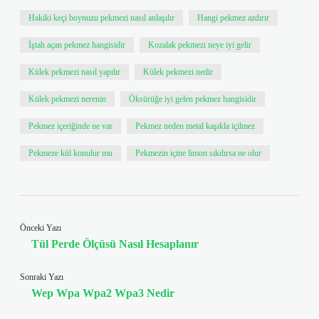
Hakiki keçi boynuzu pekmezi nasıl anlaşılır
Hangi pekmez azdırır
İştah açan pekmez hangisidir
Kozalak pekmezi neye iyi gelir
Külek pekmezi nasıl yapılır
Külek pekmezi nedir
Külek pekmezi nerenin
Öksürüğe iyi gelen pekmez hangisidir
Pekmez içeriğinde ne var
Pekmez neden metal kaşıkla içilmez
Pekmeze kül konulur mu
Pekmezin içine limon sıkılırsa ne olur
Önceki Yazı
Tül Perde Ölçüsü Nasıl Hesaplanır
Sonraki Yazı
Wep Wpa Wpa2 Wpa3 Nedir