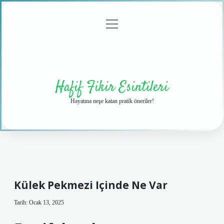
menüyü
Anasayfa
Gizlilik
Yasal
Hakkımızda
aç
Politikası
Uyarı
Hafif Fikir Esintileri
Hayatına neşe katan pratik öneriler!
Külek Pekmezi Içinde Ne Var
Tarih: Ocak 13, 2025