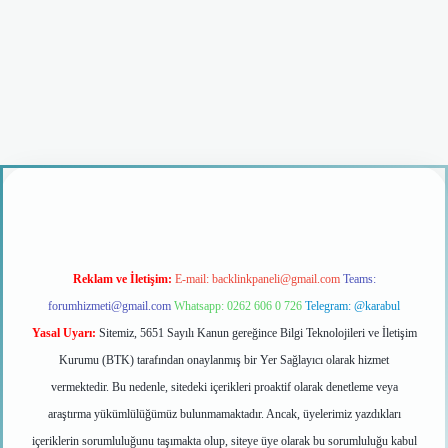
riş
Reklam ve İletişim:
E-mail:
backlinkpaneli@gmail.com
Teams:
forumhizmeti@gmail.com
Whatsapp: 0262 606 0 726
Telegram: @karabul
Yasal Uyarı:
Sitemiz, 5651 Sayılı Kanun gereğince Bilgi Teknolojileri ve İletişim
Kurumu (BTK) tarafından onaylanmış bir Yer Sağlayıcı olarak hizmet
vermektedir. Bu nedenle, sitedeki içerikleri proaktif olarak denetleme veya
araştırma yükümlülüğümüz bulunmamaktadır. Ancak, üyelerimiz yazdıkları
içeriklerin sorumluluğunu taşımakta olup, siteye üye olarak bu sorumluluğu kabul