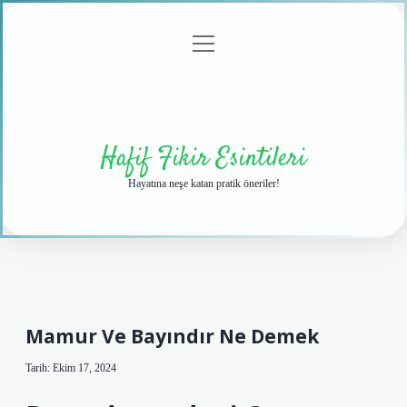
menüyü
Anasayfa
Gizlilik
Yasal
Hakkımızda
aç
Politikası
Uyarı
Hafif Fikir Esintileri
Hayatına neşe katan pratik öneriler!
Mamur Ve Bayındır Ne Demek
Tarih: Ekim 17, 2024