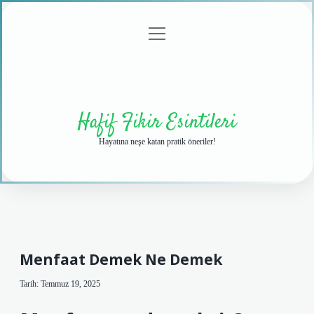
menüyü
Anasayfa
Gizlilik
Yasal
Hakkımızda
aç
Politikası
Uyarı
Hafif Fikir Esintileri
Hayatına neşe katan pratik öneriler!
Menfaat Demek Ne Demek
Tarih: Temmuz 19, 2025