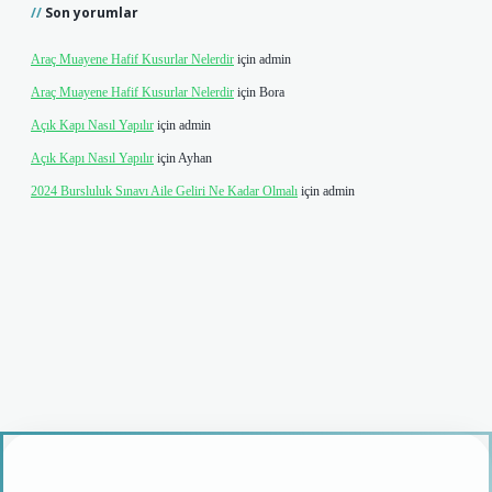
Son yorumlar
Araç Muayene Hafif Kusurlar Nelerdir
için
admin
Araç Muayene Hafif Kusurlar Nelerdir
için
Bora
Açık Kapı Nasıl Yapılır
için
admin
Açık Kapı Nasıl Yapılır
için
Ayhan
2024 Bursluluk Sınavı Aile Geliri Ne Kadar Olmalı
için
admin
vdcasino giriş