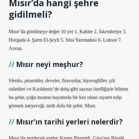
Mısır’da hangi şehre
gidilmeli?
Mısır’da görülmeye değer 10 yer 1. Kahire 2. İskenderiye 3.
Hurgada 4. Şarm El-Şeyh 5. Sina Yarımadası 6. Luksor 7.
Asvan.
Mısır neyi meşhur?
Sfenks, piramitler, develer, firavunlar, hiyeroglifler, çöl
safarileri ve Kızıldeniz’de dalış gibi sayısız özelliğiyle bilinen
bu şehir, çoğu insanın hayatında bir kez olsun ziyaret edip
görmek isteyeceği, tarih dolu bir şehir: Mısır.
Mısır’ın tarihi yerleri nelerdir?
Mısır’da gezilecek yerler: Keops Piramidi. Giza’nın Büyük