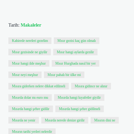
Tarih:
Makaleler
Kahirede nereleri gezelim
Mısır gezisi kaç gün olmalı
Mısır gezisinde ne giyilir
Mısır hangi aylarda gezilir
Mısır hangi ilde meşhur
Mısır Hurghada nasıl bir yer
Mısır neyi meşhur
Mısır pahalı bir ülke mi
Mısıra giderken nelere dikkat edilmeli
Mısıra gidince ne alınır
Mısırda dolar mı euro mu
Mısırda hangi kıyafetler giyilir
Mısırda hangi şehre gidilir
Mısırda hangi şehre gidilmeli
Mısırda ne yenir
Mısırda nerede denize girilir
Mısırın dini ne
Mısırın tarihi yerleri nelerdir