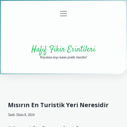
menüyü
Anasayfa
Gizlilik
Yasal
Hakkımızda
aç
Politikası
Uyarı
Hafif Fikir Esintileri
Hayatına neşe katan pratik öneriler!
Mısırın En Turistik Yeri Neresidir
Tarih: Ekim 8, 2024