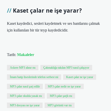
Kaset çalar ne işe yarar?
Kaset kaydedici, sesleri kaydetmek ve ses bantlarını çalmak
için kullanılan bir tür teyp kaydedicidir.
Tarih:
Makaleler
Askere MP3 alınır mı
Çakmaklığa takılan MP3 nasıl çalışıyor
İmam hatip liseslerinde telefon serbest mi
Kaset çalar ne işe yarar
MP3 çalar nasıl şarj edilir
MP3 çalar nedir ne işe yarar
MP3 çalar okulda yasak mı
MP3 çalar şarjlı mı
MP3 dosyası ne işe yarar
MP3 görüntü var mı