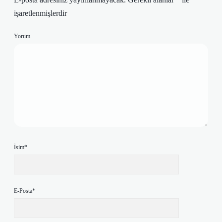
işaretlenmişlerdir
Yorum
İsim*
E-Posta*