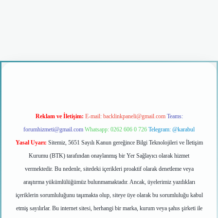
iş
Reklam ve İletişim:
E-mail:
backlinkpaneli@gmail.com
Teams:
forumhizmeti@gmail.com
Whatsapp: 0262 606 0 726
Telegram: @karabul
Yasal Uyarı:
Sitemiz, 5651 Sayılı Kanun gereğince Bilgi Teknolojileri ve İletişim
Kurumu (BTK) tarafından onaylanmış bir Yer Sağlayıcı olarak hizmet
vermektedir. Bu nedenle, sitedeki içerikleri proaktif olarak denetleme veya
araştırma yükümlülüğümüz bulunmamaktadır. Ancak, üyelerimiz yazdıkları
içeriklerin sorumluluğunu taşımakta olup, siteye üye olarak bu sorumluluğu kabul
etmiş sayılırlar. Bu internet sitesi, herhangi bir marka, kurum veya şahıs şirketi ile