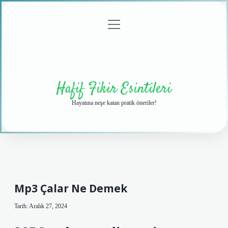
menüyü
Anasayfa
Gizlilik
Yasal
Hakkımızda
aç
Politikası
Uyarı
Hafif Fikir Esintileri
Hayatına neşe katan pratik öneriler!
Mp3 Çalar Ne Demek
Tarih: Aralık 27, 2024