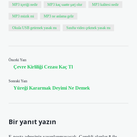
MP3 içeriği nedir
MP3 kaç saatte şarj olur
MP3 kalitesi nedir
MP3 müzik mi
MP3 ne anlama gelir
Okula USB getirmek yasak mı
Sınıfta video çekmek yasak mı
Önceki Yazı
Çevre Kirliliği Cezası Kaç Tl
Sonraki Yazı
Yüreği Kararmak Deyimi Ne Demek
Bir yanıt yazın
E-posta adresiniz yayınlanmayacak.
Gerekli alanlar
*
ile