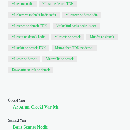
Muavenet nedir
Müfsit ne demek TDK
Muhkem ve muhtelif hadis nedir
Muhtazar ne demek din
Muhteber ne demek TDK
Muhteliful hadis nedir kısaca
Muhtelit ne demek hadis
Münferit ne demek
Münfet ne demek
Müstebit ne demek TDK
Müteakiben TDK ne demek
Mutebir ne demek
Mütevellit ne demek
Tasavvufta muhib ne demek
Önceki Yazı
Arpanın Çiçeği Var Mı
Sonraki Yazı
Bars Seansı Nedir