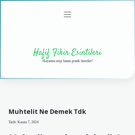
menüyü
Anasayfa
Gizlilik
Yasal
Hakkımızda
aç
Politikası
Uyarı
Hafif Fikir Esintileri
Hayatına neşe katan pratik öneriler!
Muhtelit Ne Demek Tdk
Tarih: Kasım 7, 2024