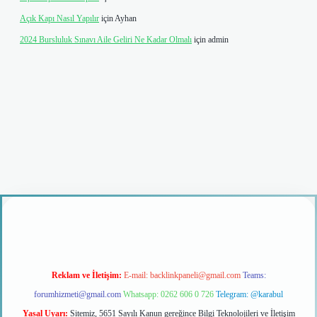
Açık Kapı Nasıl Yapılır
için
Ayhan
2024 Bursluluk Sınavı Aile Geliri Ne Kadar Olmalı
için
admin
 giriş
Reklam ve İletişim:
E-mail:
backlinkpaneli@gmail.com
Teams:
forumhizmeti@gmail.com
Whatsapp: 0262 606 0 726
Telegram: @karabul
Yasal Uyarı:
Sitemiz, 5651 Sayılı Kanun gereğince Bilgi Teknolojileri ve İletişim