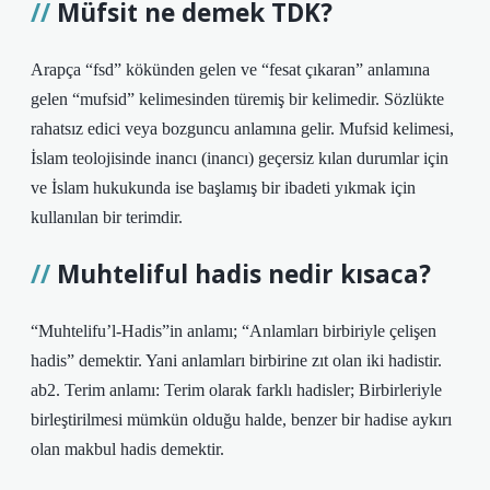
Müfsit ne demek TDK?
Arapça “fsd” kökünden gelen ve “fesat çıkaran” anlamına
gelen “mufsid” kelimesinden türemiş bir kelimedir. Sözlükte
rahatsız edici veya bozguncu anlamına gelir. Mufsid kelimesi,
İslam teolojisinde inancı (inancı) geçersiz kılan durumlar için
ve İslam hukukunda ise başlamış bir ibadeti yıkmak için
kullanılan bir terimdir.
Muhteliful hadis nedir kısaca?
“Muhtelifu’l-Hadis”in anlamı; “Anlamları birbiriyle çelişen
hadis” demektir. Yani anlamları birbirine zıt olan iki hadistir.
ab2. Terim anlamı: Terim olarak farklı hadisler; Birbirleriyle
birleştirilmesi mümkün olduğu halde, benzer bir hadise aykırı
olan makbul hadis demektir.