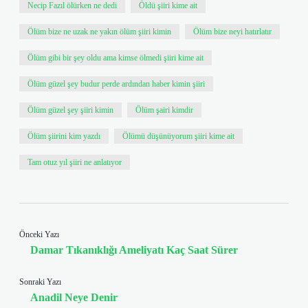
Necip Fazıl ölürken ne dedi
Öldü şiiri kime ait
Ölüm bize ne uzak ne yakın ölüm şiiri kimin
Ölüm bize neyi hatırlatır
Ölüm gibi bir şey oldu ama kimse ölmedi şiiri kime ait
Ölüm güzel şey budur perde ardından haber kimin şiiri
Ölüm güzel şey şiiri kimin
Ölüm şairi kimdir
Ölüm şiirini kim yazdı
Ölümü düşünüyorum şiiri kime ait
Tam otuz yıl şiiri ne anlatıyor
Önceki Yazı
Damar Tıkanıklığı Ameliyatı Kaç Saat Sürer
Sonraki Yazı
Anadil Neye Denir