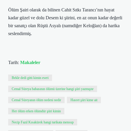
Ölüm Şairi olarak da bilinen Cahit Sıtkı Tarancı’nın hayat
kadar güzel ve dolu Desem ki şiirini, en az onun kadar değerli
bir sanatçı olan Rüştü Asyalı (namıdiğer Keloğlan) da harika
seslendirmiş.
Tarih:
Makaleler
Bekle dedi gitti kimin eseri
Cemal Süreya babasının ölümü üzerine hangi şiiri yazmıştır
Cemal Süreyanın ölüm nedeni nedir
Hasret şiiri kime ait
Her ölüm erken ölümdür şiiri kimin
Necip Fazıl Kısakürek hangi tarikata mensup