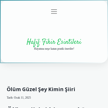
menüyü
Anasayfa
Gizlilik
Yasal
Hakkımızda
aç
Politikası
Uyarı
Hafif Fikir Esintileri
Hayatına neşe katan pratik öneriler!
Ölüm Güzel Şey Kimin Şiiri
Tarih: Ocak 11, 2025