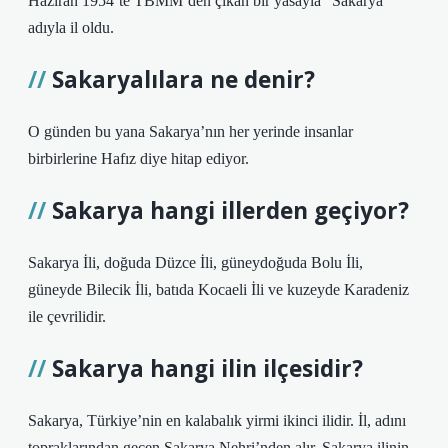
Haziran 1954’te TBMM’den çıkan bir yasayla “Sakarya”
adıyla il oldu.
Sakaryalılara ne denir?
O günden bu yana Sakarya’nın her yerinde insanlar
birbirlerine Hafız diye hitap ediyor.
Sakarya hangi illerden geçiyor?
Sakarya İli, doğuda Düzce İli, güneydoğuda Bolu İli,
güneyde Bilecik İli, batıda Kocaeli İli ve kuzeyde Karadeniz
ile çevrilidir.
Sakarya hangi ilin ilçesidir?
Sakarya, Türkiye’nin en kalabalık yirmi ikinci ilidir. İl, adını
topraklarından geçen Sakarya Nehri’nden alır. Sakarya ilinin