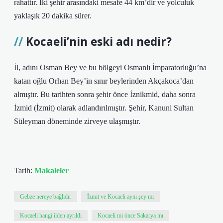
rahattır. İki şehir arasındaki mesafe 44 km’dir ve yolculuk
yaklaşık 20 dakika sürer.
Kocaeli’nin eski adı nedir?
İl, adını Osman Bey ve bu bölgeyi Osmanlı İmparatorluğu’na
katan oğlu Orhan Bey’in sınır beylerinden Akçakoca’dan
almıştır. Bu tarihten sonra şehir önce İznikmid, daha sonra
İzmid (İzmit) olarak adlandırılmıştır. Şehir, Kanuni Sultan
Süleyman döneminde zirveye ulaşmıştır.
Tarih:
Makaleler
Gebze nereye bağlıdır
İzmit ve Kocaeli aynı şey mi
Kocaeli hangi ilden ayrıldı
Kocaeli mi önce Sakarya mı