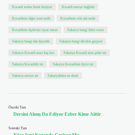
Kocaeli neden İzmit deniyor
Kocaeli nereye bağlıdır
Kocaelinin diğer ismi nedir
Kocaelinin eski adı nedir
Kocaelinin ilçelerini sayar mısın
Sakarya hangi ilden sonra
Sakarya hangi ilin ilçesidir
Sakarya hangi illerden geçiyor
Sakarya Kocaeli arası kaç km
Sakarya Kocaeli aynı şehir mi
Sakarya Kocaelide mi
Sakarya Kocaelinin ilçesi mi
Sakarya nereye ait
Sakaryalılara ne denir
Önceki Yazı
Dersini Almış Da Ediyor Ezber Kime Aittir
Sonraki Yazı
Yüce Ismi Kuranda Geçiyor Mu