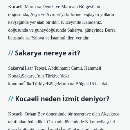
Kocaeli; Marmara Denizi ve Marmara Bölgesi’nin
doğusunda, Asya ve Avrupa’yı birbirine bağlayan yolların
kavşağında yer alan bir ildir. Kuzeyinde Karadeniz,
doğusunda ve güneydoğusunda Sakarya, güneyinde Bursa,
batısında ise Yalova ve İstanbul illeri yer alır.
Sakarya nereye ait?
SakaryaHisar Tepesi, Abdülhamit Camii, Hanımeli
KonağıSakarya’nın Türkiye’deki
konumuÜlkeTürkiyeBölgeMarmara Bölgesi15 hat daha
Kocaeli neden İzmit deniyor?
Kocaeli, Orhan Bey döneminde bir margrave olan Akçakoca
tarafından fethedildi. Osmanlı döneminde Nikomedia şehri
önce İznikmid, sonra İzmid (İzmit) olarak adlandırıldı.