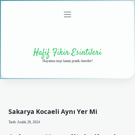
menüyü
Anasayfa
Gizlilik
Yasal
Hakkımızda
aç
Politikası
Uyarı
Hafif Fikir Esintileri
Hayatına neşe katan pratik öneriler!
Sakarya Kocaeli Aynı Yer Mi
Tarih: Aralık 28, 2024