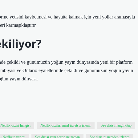
me yetisini kaybetmesi ve hayatta kalmak için yeni yollar aramasıyla
ri karmaşıklaştırır.
kiliyor?
nde çekildi ve günümüzün yoğun yayın dünyasında yeni bir platform
ombiyası ve Ontario eyaletlerinde çekildi ve günümüzün yoğun yayın
yoğun yayın dünyası.
Netflix dizisi hangisi
Netflix dizileri nasıl ücretsiz izlenir
See dizisi hangi kitap
si Netflixte var mı
See dizisi yeni sezon ne zaman
See dizisini nereden izlerim