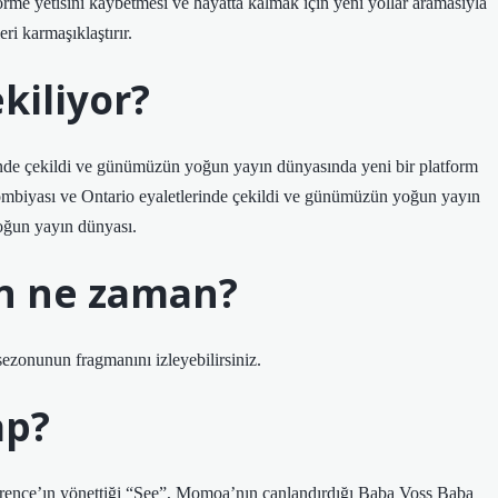
me yetisini kaybetmesi ve hayatta kalmak için yeni yollar aramasıyla
ri karmaşıklaştırır.
kiliyor?
nde çekildi ve günümüzün yoğun yayın dünyasında yeni bir platform
ombiyası ve Ontario eyaletlerinde çekildi ve günümüzün yoğun yayın
yoğun yayın dünyası.
on ne zaman?
sezonunun fragmanını izleyebilirsiniz.
ap?
wrence’ın yönettiği “See”, Momoa’nın canlandırdığı Baba Voss Baba