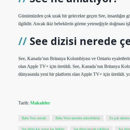
Günümüzden çok uzak bir gelecekte geçen See, insanlığın gör
ilgilidir. Ancak ikiz bebeklerin görme yeteneğiyle doğması işle
See dizisi nerede çe
See, Kanada’nın Britanya Kolombiyası ve Ontario eyaletleri
olan Apple TV+ için üretildi. See, Kanada’nın Britanya Kol
dünyasında yeni bir platform olan Apple TV+ için üretildi. 
Tarih:
Makaleler
Baba Voss nerede
Baba Vossi nereden izleyebilirim
En çok izlenen 
See dizisi kaç sezon kaç bölüm
See dizisi nerede çekiliyor
See dizi