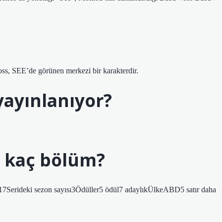
ss, SEE’de görünen merkezi bir karakterdir.
yayınlanıyor?
n kaç bölüm?
17Serideki sezon sayısı3Ödüller5 ödül7 adaylıkÜlkeABD5 satır daha