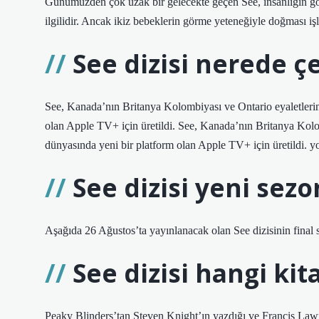
Günümüzden çok uzak bir gelecekte geçen See, insanlığın gör
ilgilidir. Ancak ikiz bebeklerin görme yeteneğiyle doğması işle
See dizisi nerede çe
See, Kanada’nın Britanya Kolombiyası ve Ontario eyaletleri
olan Apple TV+ için üretildi. See, Kanada’nın Britanya Kol
dünyasında yeni bir platform olan Apple TV+ için üretildi. 
See dizisi yeni sez
Aşağıda 26 Ağustos’ta yayınlanacak olan See dizisinin final 
See dizisi hangi kit
Peaky Blinders’tan Steven Knight’ın yazdığı ve Francis La