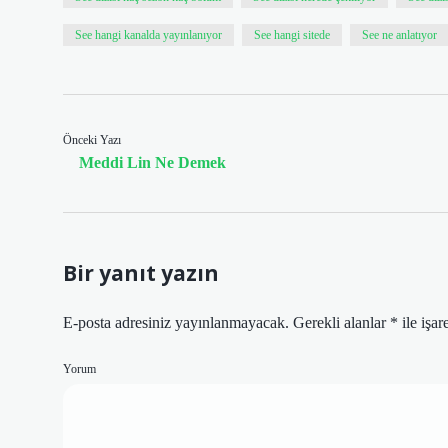
See hangi kanalda yayınlanıyor
See hangi sitede
See ne anlatıyor
Önceki Yazı
Meddi Lin Ne Demek
Bir yanıt yazın
E-posta adresiniz yayınlanmayacak.
Gerekli alanlar
*
ile işar
Yorum