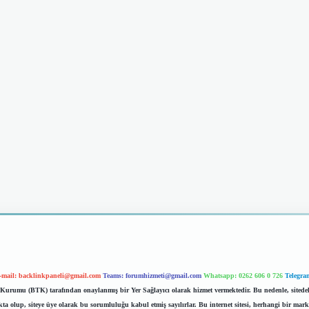
-mail:
backlinkpaneli@gmail.com
Teams:
forumhizmeti@gmail.com
Whatsapp: 0262 606 0 726
Telegra
im Kurumu (BTK) tarafından onaylanmış bir Yer Sağlayıcı olarak hizmet vermektedir. Bu nedenle, sited
 olup, siteye üye olarak bu sorumluluğu kabul etmiş sayılırlar. Bu internet sitesi, herhangi bir mark