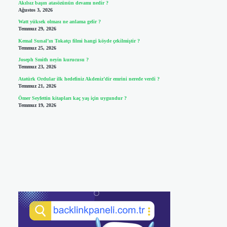
Akılsız başın atasözünün devamı nedir ?
Ağustos 3, 2026
Watt yüksek olması ne anlama gelir ?
Temmuz 29, 2026
Kemal Sunal’ın Tokatçı filmi hangi köyde çekilmiştir ?
Temmuz 25, 2026
Joseph Smith neyin kurucusu ?
Temmuz 23, 2026
Atatürk Ordular ilk hedefiniz Akdeniz’dir emrini nerede verdi ?
Temmuz 21, 2026
Ömer Seyfettin kitapları kaç yaş için uygundur ?
Temmuz 19, 2026