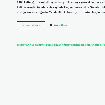
1000 kelime) – Temel düzeyde iletişim kurmaya yetecek kadar aktif 
kelime Word? Standart bir sayfada kaç kelime vardır? Standart bir s
aralığı varsayıldığında 250 ila 300 kelime içerir. 1 kitap kaç ke
1000
Devamını okuyun
Yorum Bırak
Kelime
Kaç
Sayfa
https://www.bodrumforum.com.tr
https://dmsmoble.com.tr
https://