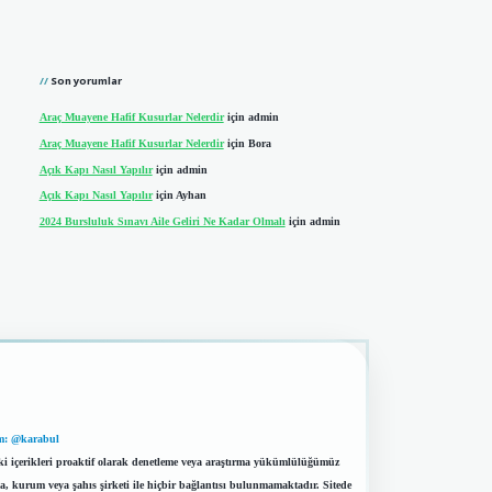
Son yorumlar
Araç Muayene Hafif Kusurlar Nelerdir
için
admin
Araç Muayene Hafif Kusurlar Nelerdir
için
Bora
Açık Kapı Nasıl Yapılır
için
admin
Açık Kapı Nasıl Yapılır
için
Ayhan
2024 Bursluluk Sınavı Aile Geliri Ne Kadar Olmalı
için
admin
m: @karabul
eki içerikleri proaktif olarak denetleme veya araştırma yükümlülüğümüz
a, kurum veya şahıs şirketi ile hiçbir bağlantısı bulunmamaktadır. Sitede