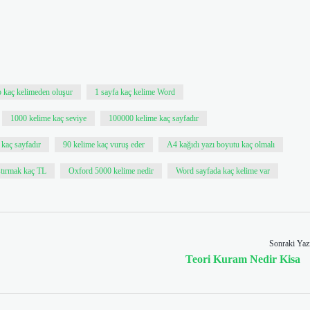
p kaç kelimeden oluşur
1 sayfa kaç kelime Word
1000 kelime kaç seviye
100000 kelime kaç sayfadır
 kaç sayfadır
90 kelime kaç vuruş eder
A4 kağıdı yazı boyutu kaç olmalı
stırmak kaç TL
Oxford 5000 kelime nedir
Word sayfada kaç kelime var
Sonraki Yaz
Teori Kuram Nedir Kisa