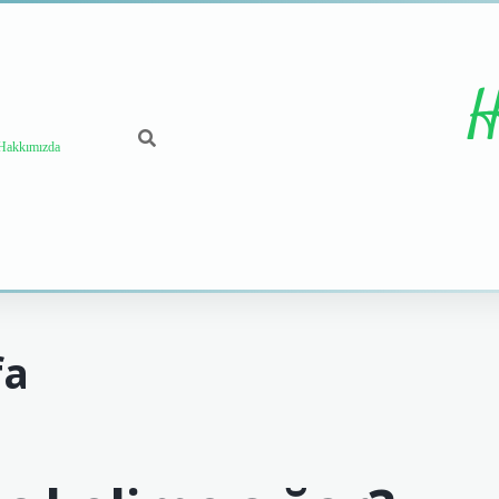
H
Hakkımızda
fa