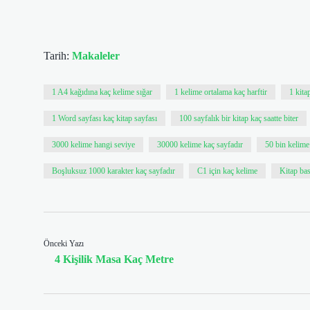
Tarih:
Makaleler
1 A4 kağıdına kaç kelime sığar
1 kelime ortalama kaç harftir
1 kita
1 Word sayfası kaç kitap sayfası
100 sayfalık bir kitap kaç saatte biter
3000 kelime hangi seviye
30000 kelime kaç sayfadır
50 bin kelime
Boşluksuz 1000 karakter kaç sayfadır
C1 için kaç kelime
Kitap ba
Önceki Yazı
4 Kişilik Masa Kaç Metre