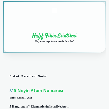
menüyü
Anasayfa
Gizlilik
Yasal
Hakkımızda
aç
Politikası
Uyarı
Hafif Fikir Esintileri
Hayatına neşe katan pratik öneriler!
Etiket:
9 element Nedir
5 Neyin Atom Numarası
Tarih: Kasım 1, 2024
5 Hangi atom? Elementlerin listesiNo.Atom