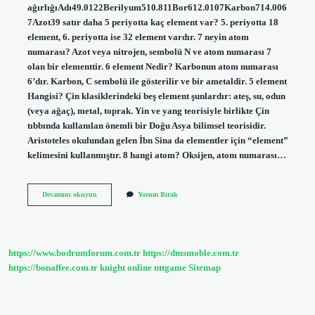
ağırlığıAdı49.0122Berilyum510.811Bor612.0107Karbon714.006
7Azot39 satır daha 5 periyotta kaç element var? 5. periyotta 18
element, 6. periyotta ise 32 element vardır. 7 neyin atom
numarası? Azot veya nitrojen, sembolü N ve atom numarası 7
olan bir elementtir. 6 element Nedir? Karbonun atom numarası
6’dır. Karbon, C sembolü ile gösterilir ve bir ametaldir. 5 element
Hangisi? Çin klasiklerindeki beş element şunlardır: ateş, su, odun
(veya ağaç), metal, toprak. Yin ve yang teorisiyle birlikte Çin
tıbbında kullanılan önemli bir Doğu Asya bilimsel teorisidir.
Aristoteles okulundan gelen İbn Sina da elementler için “element”
kelimesini kullanmıştır. 8 hangi atom? Oksijen, atom numarası…
5
Devamını okuyun
Yorum Bırak
Neyin
Atom
Numarası
https://www.bodrumforum.com.tr
https://dmsmoble.com.tr
https://bonaffee.com.tr
knight online
nttgame
Sitemap