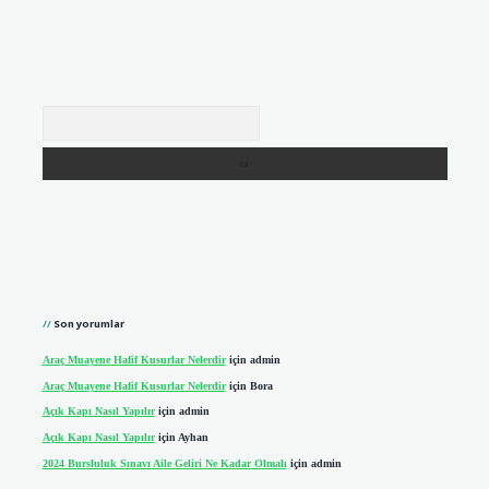
Arama
Son yorumlar
Araç Muayene Hafif Kusurlar Nelerdir
için
admin
Araç Muayene Hafif Kusurlar Nelerdir
için
Bora
Açık Kapı Nasıl Yapılır
için
admin
Açık Kapı Nasıl Yapılır
için
Ayhan
2024 Bursluluk Sınavı Aile Geliri Ne Kadar Olmalı
için
admin