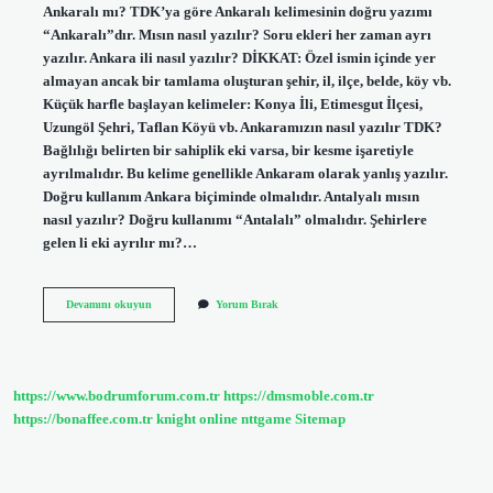
Ankaralı mı? TDK’ya göre Ankaralı kelimesinin doğru yazımı
“Ankaralı”dır. Mısın nasıl yazılır? Soru ekleri her zaman ayrı
yazılır. Ankara ili nasıl yazılır? DİKKAT: Özel ismin içinde yer
almayan ancak bir tamlama oluşturan şehir, il, ilçe, belde, köy vb.
Küçük harfle başlayan kelimeler: Konya İli, Etimesgut İlçesi,
Uzungöl Şehri, Taflan Köyü vb. Ankaramızın nasıl yazılır TDK?
Bağlılığı belirten bir sahiplik eki varsa, bir kesme işaretiyle
ayrılmalıdır. Bu kelime genellikle Ankaram olarak yanlış yazılır.
Doğru kullanım Ankara biçiminde olmalıdır. Antalyalı mısın
nasıl yazılır? Doğru kullanımı “Antalalı” olmalıdır. Şehirlere
gelen li eki ayrılır mı?…
Ankarada
Devamını okuyun
Yorum Bırak
Mısın
Nasıl
Yazılır
https://www.bodrumforum.com.tr
https://dmsmoble.com.tr
https://bonaffee.com.tr
knight online
nttgame
Sitemap