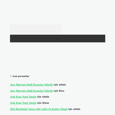
Arama
Son yorumlar
Araç Muayene Hafif Kusurlar Nelerdir
için
admin
Araç Muayene Hafif Kusurlar Nelerdir
için
Bora
Açık Kapı Nasıl Yapılır
için
admin
Açık Kapı Nasıl Yapılır
için
Ayhan
2024 Bursluluk Sınavı Aile Geliri Ne Kadar Olmalı
için
admin