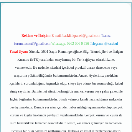
 giriş
Reklam ve İletişim:
E-mail:
backlinkpaneli@gmail.com
Teams:
forumhizmeti@gmail.com
Whatsapp: 0262 606 0 726
Telegram: @karabul
Yasal Uyarı:
Sitemiz, 5651 Sayılı Kanun gereğince Bilgi Teknolojileri ve İletişim
Kurumu (BTK) tarafından onaylanmış bir Yer Sağlayıcı olarak hizmet
vermektedir. Bu nedenle, sitedeki içerikleri proaktif olarak denetleme veya
araştırma yükümlülüğümüz bulunmamaktadır. Ancak, üyelerimiz yazdıkları
içeriklerin sorumluluğunu taşımakta olup, siteye üye olarak bu sorumluluğu kabul
etmiş sayılırlar. Bu internet sitesi, herhangi bir marka, kurum veya şahıs şirketi ile
hiçbir bağlantısı bulunmamaktadır. Sitede yalnızca kendi hazırladığımız makaleler
paylaşılmaktadır. Burada yer alan içerikler haber niteliği taşımamakta olup, gerçek
kurum ve kişiler hakkında paylaşım yapılmamaktadır. Gerçek kurum ve kişiler ile
isim benzerlikleri tamamen tesadüfidir. Sitemiz, kar amacı gütmeyen ve tamamen
ücretsiz bir bilgi paylaşım platformudur. Hukuka ve yasal düzenlemelere aykırı