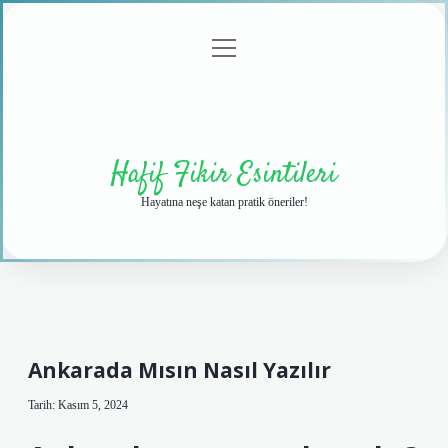
menüyü
Anasayfa
Gizlilik
Yasal
Hakkımızda
aç
Politikası
Uyarı
Hafif Fikir Esintileri
Hayatına neşe katan pratik öneriler!
Ankarada Mısın Nasıl Yazılır
Tarih: Kasım 5, 2024