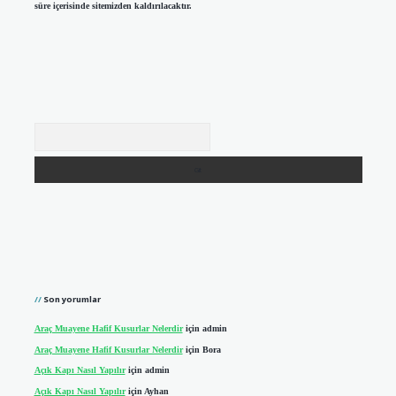
süre içerisinde sitemizden kaldırılacaktır.
Arama
Son yorumlar
Araç Muayene Hafif Kusurlar Nelerdir
için
admin
Araç Muayene Hafif Kusurlar Nelerdir
için
Bora
Açık Kapı Nasıl Yapılır
için
admin
Açık Kapı Nasıl Yapılır
için
Ayhan