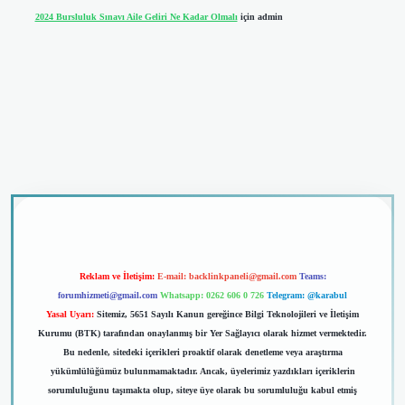
2024 Bursluluk Sınavı Aile Geliri Ne Kadar Olmalı
için
admin
iriş
Reklam ve İletişim:
E-mail:
backlinkpaneli@gmail.com
Teams:
forumhizmeti@gmail.com
Whatsapp: 0262 606 0 726
Telegram: @karabul
Yasal Uyarı:
Sitemiz, 5651 Sayılı Kanun gereğince Bilgi Teknolojileri ve İletişim
Kurumu (BTK) tarafından onaylanmış bir Yer Sağlayıcı olarak hizmet vermektedir.
Bu nedenle, sitedeki içerikleri proaktif olarak denetleme veya araştırma
yükümlülüğümüz bulunmamaktadır. Ancak, üyelerimiz yazdıkları içeriklerin
sorumluluğunu taşımakta olup, siteye üye olarak bu sorumluluğu kabul etmiş