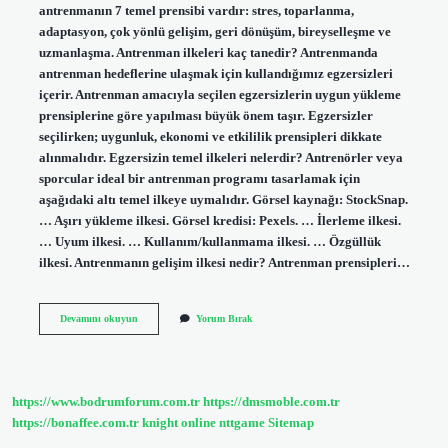
antrenmanın 7 temel prensibi vardır: stres, toparlanma,
adaptasyon, çok yönlü gelişim, geri dönüşüm, bireyselleşme ve
uzmanlaşma. Antrenman ilkeleri kaç tanedir? Antrenmanda
antrenman hedeflerine ulaşmak için kullandığımız egzersizleri
içerir. Antrenman amacıyla seçilen egzersizlerin uygun yükleme
prensiplerine göre yapılması büyük önem taşır. Egzersizler
seçilirken; uygunluk, ekonomi ve etkililik prensipleri dikkate
alınmalıdır. Egzersizin temel ilkeleri nelerdir? Antrenörler veya
sporcular ideal bir antrenman programı tasarlamak için
aşağıdaki altı temel ilkeye uymalıdır. Görsel kaynağı: StockSnap.
… Aşırı yükleme ilkesi. Görsel kredisi: Pexels. … İlerleme ilkesi.
… Uyum ilkesi. … Kullanım/kullanmama ilkesi. … Özgüllük
ilkesi. Antrenmanın gelişim ilkesi nedir? Antrenman prensipleri…
Antrenmanın
Devamını okuyun
Yorum Bırak
Temel
Ilkeleri
Nelerdir
https://www.bodrumforum.com.tr
https://dmsmoble.com.tr
https://bonaffee.com.tr
knight online
nttgame
Sitemap