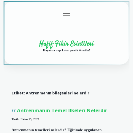
menüyü
Anasayfa
Gizlilik
Yasal
Hakkımızda
aç
Politikası
Uyarı
Hafif Fikir Esintileri
Hayatına neşe katan pratik öneriler!
Etiket:
Antrenmanın bileşenleri nelerdir
Antrenmanın Temel Ilkeleri Nelerdir
Tarih: Ekim 15, 2024
Antrenmanın temelleri nelerdir? Eğitimde uygulanan