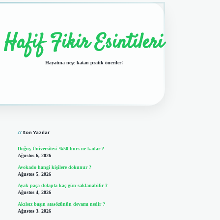
Hafif Fikir Esintileri
Hayatına neşe katan pratik öneriler!
Sidebar
vdcasino giriş
Son Yazılar
Doğuş Üniversitesi %50 burs ne kadar ?
Ağustos 6, 2026
Avokado hangi kişilere dokunur ?
Ağustos 5, 2026
Ayak paça dolapta kaç gün saklanabilir ?
Ağustos 4, 2026
Akılsız başın atasözünün devamı nedir ?
Ağustos 3, 2026