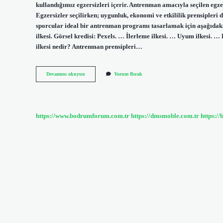
kullandığımız egzersizleri içerir. Antrenman amacıyla seçilen egz
Egzersizler seçilirken; uygunluk, ekonomi ve etkililik prensipleri 
sporcular ideal bir antrenman programı tasarlamak için aşağıdaki
ilkesi. Görsel kredisi: Pexels. … İlerleme ilkesi. … Uyum ilkesi.
ilkesi nedir? Antrenman prensipleri…
Antrenmanın
Devamını okuyun
Yorum Bırak
Temel
Ilkeleri
Nelerdir
https://www.bodrumforum.com.tr
https://dmsmoble.com.tr
https://