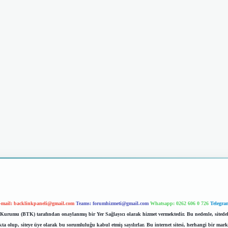
-mail:
backlinkpaneli@gmail.com
Teams:
forumhizmeti@gmail.com
Whatsapp: 0262 606 0 726
Telegra
im Kurumu (BTK) tarafından onaylanmış bir Yer Sağlayıcı olarak hizmet vermektedir. Bu nedenle, sited
 olup, siteye üye olarak bu sorumluluğu kabul etmiş sayılırlar. Bu internet sitesi, herhangi bir mark