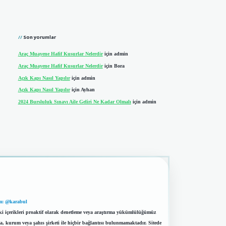
Son yorumlar
Araç Muayene Hafif Kusurlar Nelerdir
için
admin
Araç Muayene Hafif Kusurlar Nelerdir
için
Bora
Açık Kapı Nasıl Yapılır
için
admin
Açık Kapı Nasıl Yapılır
için
Ayhan
2024 Bursluluk Sınavı Aile Geliri Ne Kadar Olmalı
için
admin
m: @karabul
eki içerikleri proaktif olarak denetleme veya araştırma yükümlülüğümüz
a, kurum veya şahıs şirketi ile hiçbir bağlantısı bulunmamaktadır. Sitede