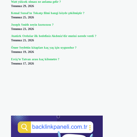
Watt yüksek olması ne anlama gelir ?
Temmuz 29, 2026
Kemal Sunal’ın Tokatçı filmi hangi köyde çekilmiştir ?
Temmuz 25, 2026
Joseph Smith neyin kurucusu ?
Temmuz 23, 2026
Atatürk Ordular ilk hedefiniz Akdeniz’dir emrini nerede verdi ?
Temmuz 21, 2026
Ömer Seyfettin kitapları kaç yaş için uygundur ?
Temmuz 19, 2026
Erciş’te Tatvan arası kaç kilometre ?
Temmuz 17, 2026